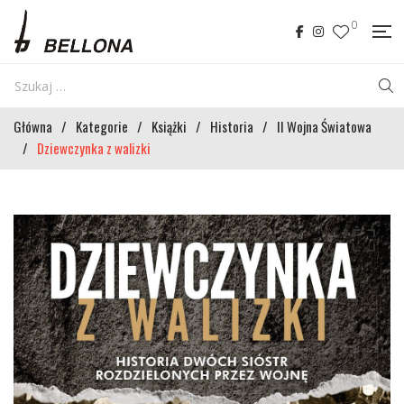
0
Główna
/
Kategorie
/
Książki
/
Historia
/
II Wojna Światowa
/
Dziewczynka z walizki