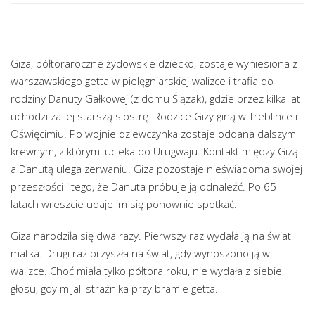
Giza, półtoraroczne żydowskie dziecko, zostaje wyniesiona z
warszawskiego getta w pielęgniarskiej walizce i trafia do
rodziny Danuty Gałkowej (z domu Ślązak), gdzie przez kilka lat
uchodzi za jej starszą siostrę. Rodzice Gizy giną w Treblince i
Oświęcimiu. Po wojnie dziewczynka zostaje oddana dalszym
krewnym, z którymi ucieka do Urugwaju. Kontakt między Gizą
a Danutą ulega zerwaniu. Giza pozostaje nieświadoma swojej
przeszłości i tego, że Danuta próbuje ją odnaleźć. Po 65
latach wreszcie udaje im się ponownie spotkać.
Giza narodziła się dwa razy. Pierwszy raz wydała ją na świat
matka. Drugi raz przyszła na świat, gdy wynoszono ją w
walizce. Choć miała tylko półtora roku, nie wydała z siebie
głosu, gdy mijali strażnika przy bramie getta.