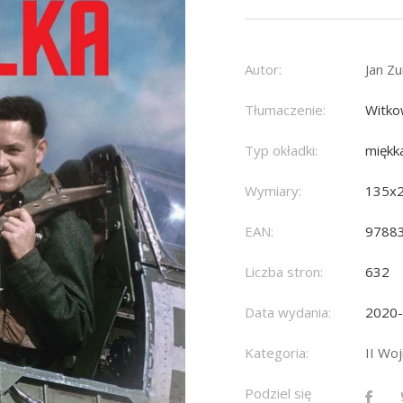
Autor:
Jan Z
Tłumaczenie:
Witko
Typ okładki:
miękk
Wymiary:
135x
EAN:
9788
Liczba stron:
632
Data wydania:
2020
Kategoria:
II Wo
Podziel się