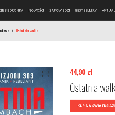
CJE BIEDRONKA
NOWOŚCI
ZAPOWIEDZI
BESTSELLERY
AKTUAL
iatowa
/
Ostatnia walka
44,90
zł
Ostatnia wal
KUP NA SWIATKSIAZK