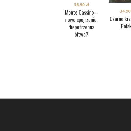
36,90
zł
34,9
Monte Cassino –
Czarne krz
nowe spojrzenie.
Pols
Niepotrzebna
bitwa?