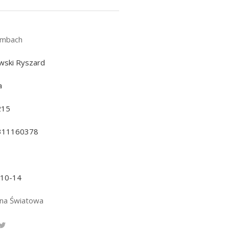
umbach
wski Ryszard
a
215
311160378
-10-14
jna Światowa