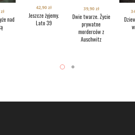
42,90
zł
39,90
zł
3
0
zł
Jeszcze żyjemy.
Dwie twarze. Życie
Dzie
yże nad
Lato 39
prywatne
w
ką
morderców z
Auschwitz