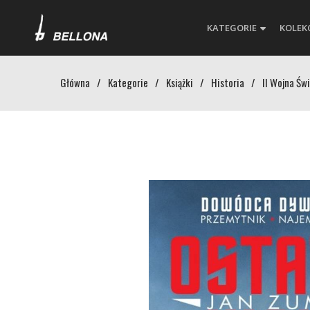
KATEGORIE
KOLEK
Główna
/
Kategorie
/
Książki
/
Historia
/
II Wojna Św