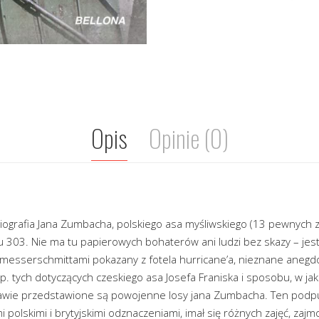
Opis
Opinie (0)
biografia Jana Zumbacha, polskiego asa myśliwskiego (13 pewnych 
 303. Nie ma tu papierowych bohaterów ani ludzi bez skazy – jes
 messerschmittami pokazany z fotela hurricane’a, nieznane anegdo
. tych dotyczących czeskiego asa Josefa Franiska i sposobu, w jaki 
kawie przedstawione są powojenne losy jana Zumbacha. Ten podpu
polskimi i brytyjskimi odznaczeniami, imał się różnych zajęć, zaj