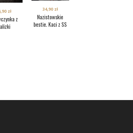
54,90
zł
Pa
34,90
zł
4,90
zł
Miejsca
Nazistowskie
wczynka z
Holokaustu w
bestie. Kaci z SS
alizki
Europie