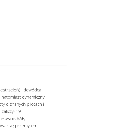
zestrzeleń) i dowódca
t natomiast dynamiczny
ty o znanych pilotach i
zaliczył 19
łkownik RAF,
mował się przemytem