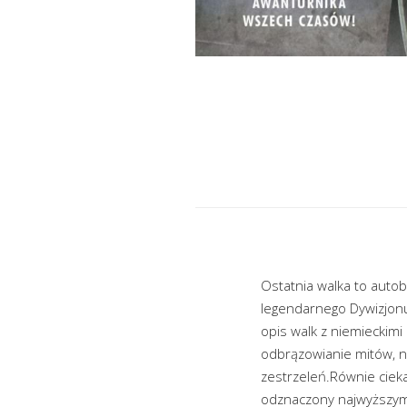
Ostatnia walka to auto
legendarnego Dywizjonu
opis walk z niemieckimi
odbrązowianie mitów, np
zestrzeleń.Równie cie
odznaczony najwyższymi 