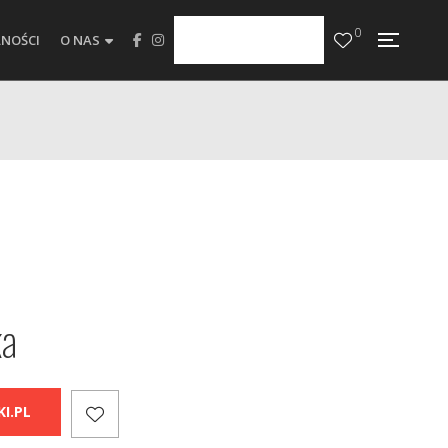
0
NOŚCI
O NAS
ka
I.PL