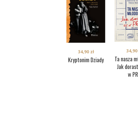
34,9
34,90
zł
Ta nasza m
Kryptonim Dziady
Jak dorast
w P