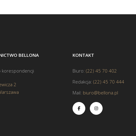
ICTWO BELLONA
KONTAKT
 korespondencji
Biuro:
(22) 45 70 402
Redakcja:
(22) 45 70 444
ewicza 2
Warszawa
Mail:
biuro@bellona.pl