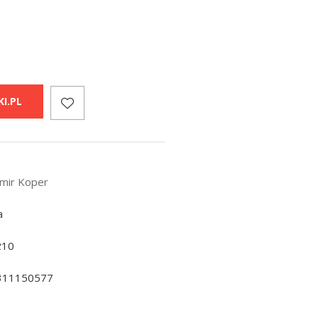
I.PL
mir Koper
a
210
311150577