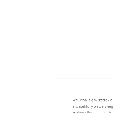
Wsłuchaj się w szczęk 
architektury wawelskie
królową Boną zaangażuj