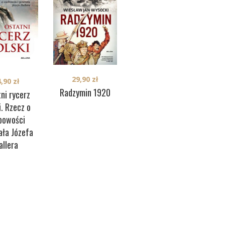
29,90
zł
4,90
zł
34,90
zł
Radzymin 1920
ni rycerz
Krwawa Luna i
i. Rzecz o
inni. Prokuratorzy
bowości
i śledczy systemu
ała Józefa
stalinowskiego w
allera
Polsce