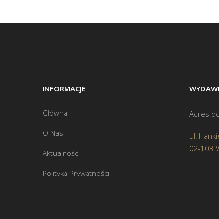
INFORMACJE
WYDAWN
Główna
Adres do
O Nas
ul. Hanki
02-103 
Aktualności
Polityka Prywatności