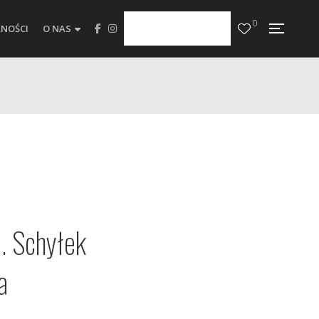
0
NOŚCI
O NAS
. Schyłek
a