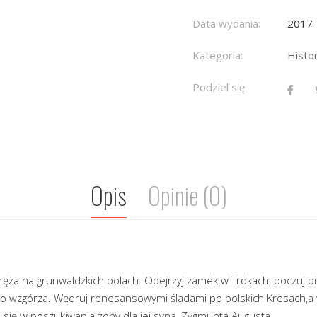
Data wydania:
2017
Kategoria:
Histor
Podziel się
Opis
Opinie (0)
oręża na grunwaldzkich polach. Obejrzyj zamek w Trokach, poczuj 
go wzgórza. Wędruj renesansowymi śladami po polskich Kresach,a
 się w poszukiwania żony dla jej syna, Zygmunta Augusta.