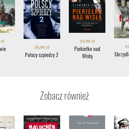
0
zł
34,90
zł
3
36,90
zł
wie
Piekiełko nad
Skrzydl
Polscy szpiedzy 2
Wisłą
Zobacz również