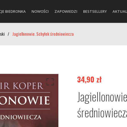
CJE BIEDRONKA
NOWOŚCI
ZAPOWIEDZI
BESTSELLERY
AKTUAL
ski
/
Jagiellonowie. Schyłek średniowiecza
34,90
zł
Jagiellonowie
średniowiecz