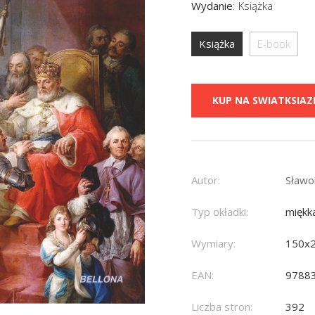
Wydanie
:
Książka
Książka
E-book
KUP NA SWIATKSIAZK
Autor:
Sławo
Typ okładki:
miękk
Wymiary:
150x
EAN:
9788
Liczba stron:
392