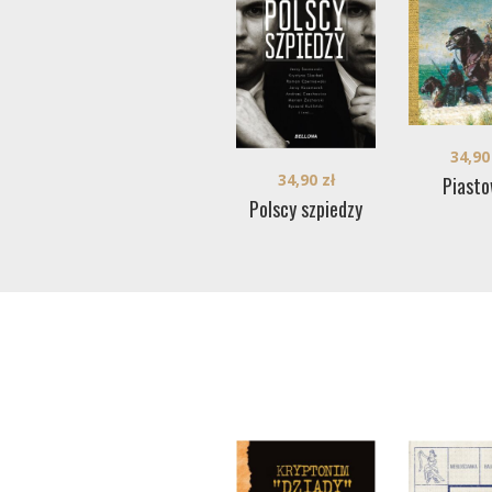
34,9
34,90
zł
Piasto
Polscy szpiedzy