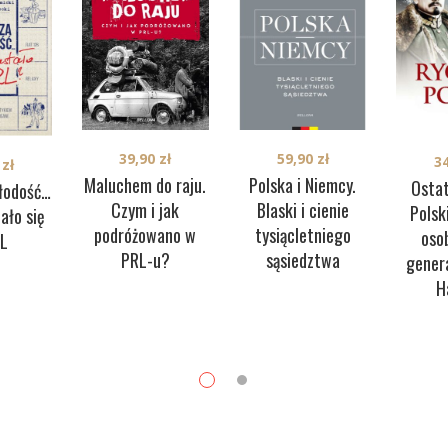
39,90
zł
59,90
zł
3
0
zł
Maluchem do raju.
Polska i Niemcy.
Ostat
łodość…
Czym i jak
Blaski i cienie
Polsk
ało się
podróżowano w
tysiącletniego
oso
RL
PRL-u?
sąsiedztwa
gener
H