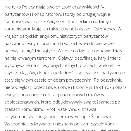
Nie tylko Polacy mają swoich „żołnierzy wyklętych”–
partyzantów i konspiratorów, którzy po drugiej wojnie
światowej walczyli ze Związkiem Radzieckim i rodzimymi
komunistami. Mają ich także Litwini, Łotysze i Estończycy. W
krajach bałtyckich antykomunistycznych partyzantów
nazywano leśnymi braćmi. Ich walka trwała do pierwszej
połowy lat pięćdziesiątych. Władze radzieckie odpowiedziały
na nią krwawym terrorem. Obławy, pacyfikacje, kary śmierci
wykonywane na schwytanych leśnych braciach, wieloletnie
zsyłki do łagrów, deportacje ludności sprzyjającej partyzantce
stały się w tym czasie chlebem powszednim. Po odzyskaniu
niepodległości przez Litwę, Łotwę i Estonię w 1991 roku ofiara
leśnych braci urosła do rangi narodowych mitów w
społeczeństwach, które odbudowywały swą tożsamość po
czasach komunizmu. Prof. Rafał Wnuk, znawca
antykomunistycznego podziemia w Europie Środkowo-
Wschodniej, odkrywa ten nieznany polskim czytelnikom