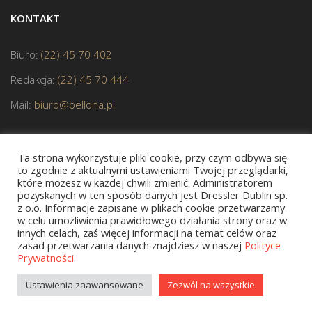
KONTAKT
Biuro:
(22) 45 70 402
Redakcja:
(22) 45 70 444
Mail:
biuro@bellona.pl
Ta strona wykorzystuje pliki cookie, przy czym odbywa się
to zgodnie z aktualnymi ustawieniami Twojej przeglądarki,
które możesz w każdej chwili zmienić. Administratorem
pozyskanych w ten sposób danych jest Dressler Dublin sp.
z o.o. Informacje zapisane w plikach cookie przetwarzamy
JESTEŚMY CZŁONKIEM POLSKIEJ IZBY KSIĄŻKI
w celu umożliwienia prawidłowego działania strony oraz w
innych celach, zaś więcej informacji na temat celów oraz
zasad przetwarzania danych znajdziesz w naszej
Polityce
Prywatności
.
Copyright © 2020 bellona.pl
Ustawienia zaawansowane
Zezwól na wszystkie