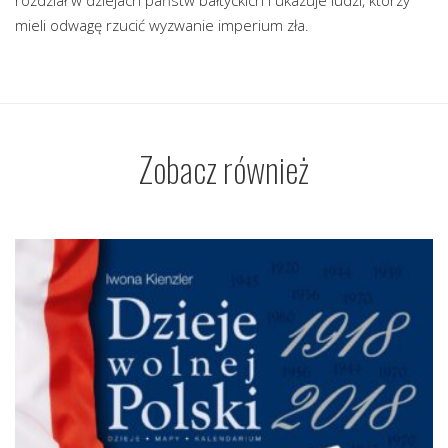
rozdział w dziejach państw bałtyckich i ukazuje ludzi, którzy
mieli odwagę rzucić wyzwanie imperium zła.
Zobacz również