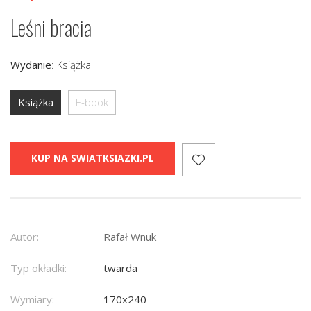
Leśni bracia
Wydanie
:
Książka
Książka
E-book
KUP NA SWIATKSIAZKI.PL
Autor:
Rafał Wnuk
Typ okładki:
twarda
Wymiary:
170x240