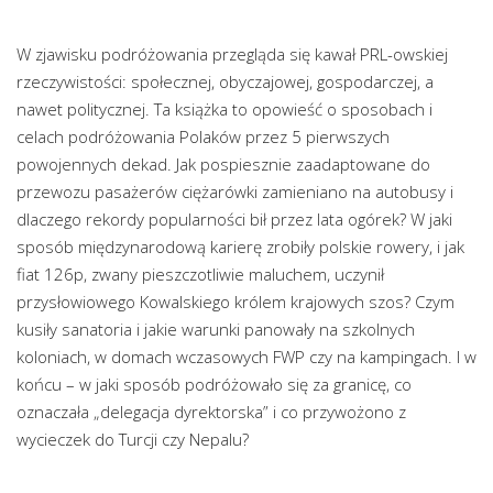
W zjawisku podróżowania przegląda się kawał PRL-owskiej
rzeczywistości: społecznej, obyczajowej, gospodarczej, a
nawet politycznej. Ta książka to opowieść o sposobach i
celach podróżowania Polaków przez 5 pierwszych
powojennych dekad. Jak pospiesznie zaadaptowane do
przewozu pasażerów ciężarówki zamieniano na autobusy i
dlaczego rekordy popularności bił przez lata ogórek? W jaki
sposób międzynarodową karierę zrobiły polskie rowery, i jak
fiat 126p, zwany pieszczotliwie maluchem, uczynił
przysłowiowego Kowalskiego królem krajowych szos? Czym
kusiły sanatoria i jakie warunki panowały na szkolnych
koloniach, w domach wczasowych FWP czy na kampingach. I w
końcu – w jaki sposób podróżowało się za granicę, co
oznaczała „delegacja dyrektorska” i co przywożono z
wycieczek do Turcji czy Nepalu?