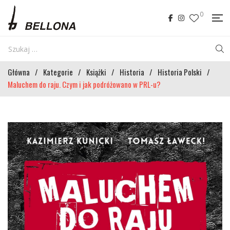
0
Główna
/
Kategorie
/
Książki
/
Historia
/
Historia Polski
/
Maluchem do raju. Czym i jak podróżowano w PRL-u?