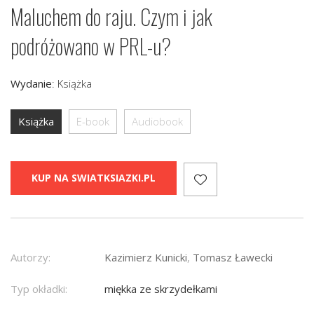
Maluchem do raju. Czym i jak
podróżowano w PRL-u?
Wydanie
:
Książka
Książka
E-book
Audiobook
KUP NA SWIATKSIAZKI.PL
Autorzy:
Kazimierz Kunicki
,
Tomasz Ławecki
Typ okładki:
miękka ze skrzydełkami