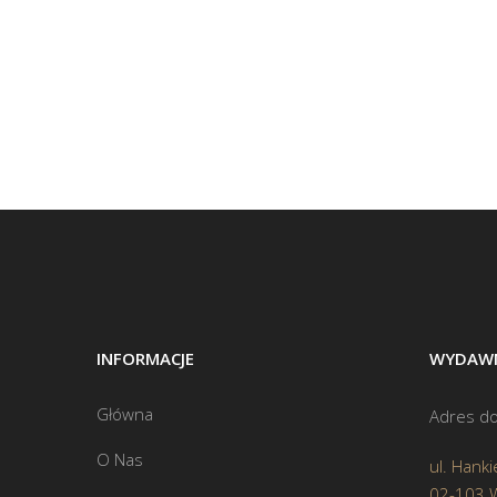
INFORMACJE
WYDAWN
Główna
Adres do
O Nas
ul. Hanki
02-103 