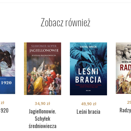
Zobacz również
2
0
zł
34,90
zł
49,90
zł
Radz
1920
Jagiellonowie.
Leśni bracia
Schyłek
średniowiecza