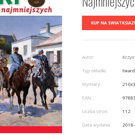
Najmniejszyc
KUP NA SWIATKSIAZK
Autor:
Krzys
Typ okładki:
tward
Wymiary:
210x
EAN:
9788
Liczba stron:
112
Data wydania:
2018