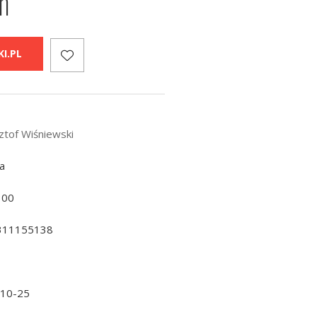
h
I.PL
ztof Wiśniewski
a
300
311155138
-10-25