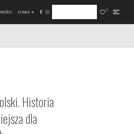
0
NOŚCI
O NAS
lski. Historia
iejsza dla