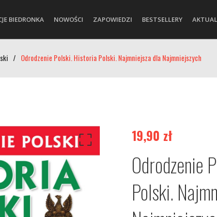
CJE BIEDRONKA
NOWOŚCI
ZAPOWIEDZI
BESTSELLERY
AKTUAL
ski
/
Odrodzenie Polski. Historia Polski. Najmniejsza dla Najmniejszych
19,90
zł
Odrodzenie Po
Polski. Najmn