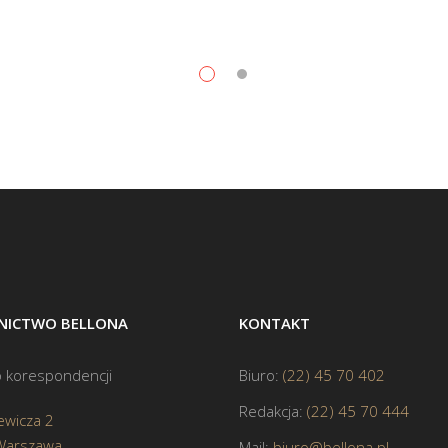
ICTWO BELLONA
KONTAKT
 korespondencji
Biuro:
(22) 45 70 402
Redakcja:
(22) 45 70 444
ewicza 2
Warszawa
Mail:
biuro@bellona.pl