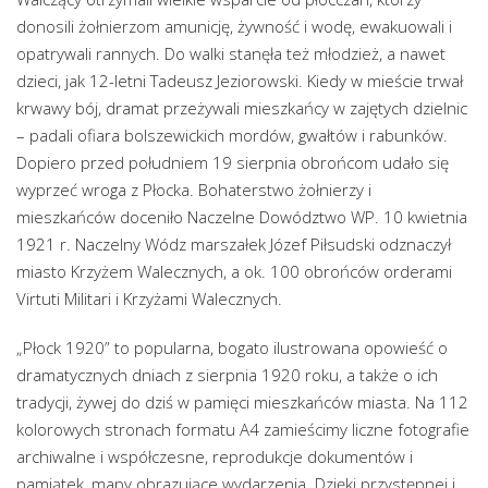
donosili żołnierzom amunicję, żywność i wodę, ewakuowali i
opatrywali rannych. Do walki stanęła też młodzież, a nawet
dzieci, jak 12-letni Tadeusz Jeziorowski. Kiedy w mieście trwał
krwawy bój, dramat przeżywali mieszkańcy w zajętych dzielnic
– padali ofiara bolszewickich mordów, gwałtów i rabunków.
Dopiero przed południem 19 sierpnia obrońcom udało się
wyprzeć wroga z Płocka. Bohaterstwo żołnierzy i
mieszkańców doceniło Naczelne Dowództwo WP. 10 kwietnia
1921 r. Naczelny Wódz marszałek Józef Piłsudski odznaczył
miasto Krzyżem Walecznych, a ok. 100 obrońców orderami
Virtuti Militari i Krzyżami Walecznych.
„Płock 1920” to popularna, bogato ilustrowana opowieść o
dramatycznych dniach z sierpnia 1920 roku, a także o ich
tradycji, żywej do dziś w pamięci mieszkańców miasta. Na 112
kolorowych stronach formatu A4 zamieścimy liczne fotografie
archiwalne i współczesne, reprodukcje dokumentów i
pamiątek, mapy obrazujące wydarzenia. Dzięki przystępnej i