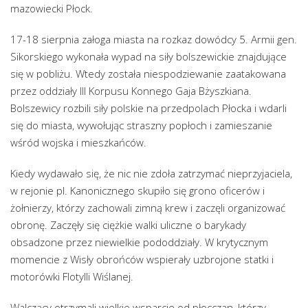
mazowiecki Płock.
17-18 sierpnia załoga miasta na rozkaz dowódcy 5. Armii gen.
Sikorskiego wykonała wypad na siły bolszewickie znajdujące
się w pobliżu. Wtedy została niespodziewanie zaatakowana
przez oddziały III Korpusu Konnego Gaja Bżyszkiana.
Bolszewicy rozbili siły polskie na przedpolach Płocka i wdarli
się do miasta, wywołując straszny popłoch i zamieszanie
wśród wojska i mieszkańców.
Kiedy wydawało się, że nic nie zdoła zatrzymać nieprzyjaciela,
w rejonie pl. Kanonicznego skupiło się grono oficerów i
żołnierzy, którzy zachowali zimną krew i zaczęli organizować
obronę. Zaczęły się ciężkie walki uliczne o barykady
obsadzone przez niewielkie pododdziały. W krytycznym
momencie z Wisły obrońców wspierały uzbrojone statki i
motorówki Flotylli Wiślanej.
Walczący otrzymali wielkie wsparcie od płocczan, którzy