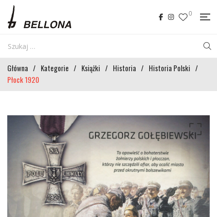
0
Główna
/
Kategorie
/
Książki
/
Historia
/
Historia Polski
/
Płock 1920