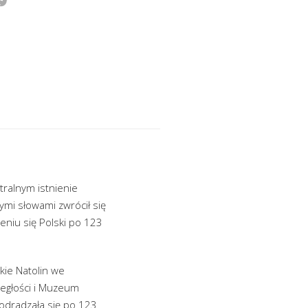
tralnym istnienie
ymi słowami zwrócił się
eniu się Polski po 123
kie Natolin we
ległości i Muzeum
 odradzała się po 123