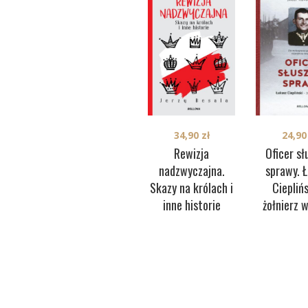
34,90
zł
24,9
Rewizja
Oficer sł
nadzwyczajna.
sprawy. 
Skazy na królach i
Ciepliń
inne historie
żołnierz 