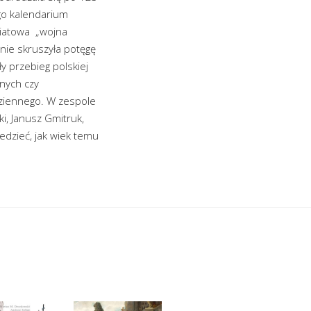
ego kalendarium
atowa ­ „wojna
nie skruszyła potęgę
y przebieg polskiej
znych czy
dziennego. W zespole
i, Janusz Gmitruk,
edzieć, jak wiek temu