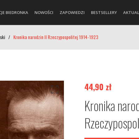
CJE BIEDRONKA
NOWOŚCI
ZAPOWIEDZI
BESTSELLERY
AKTUAL
ski
/
Kronika narodzin II Rzeczypospolitej 1914-1923
44,90
zł
Kronika narod
Rzeczypospo