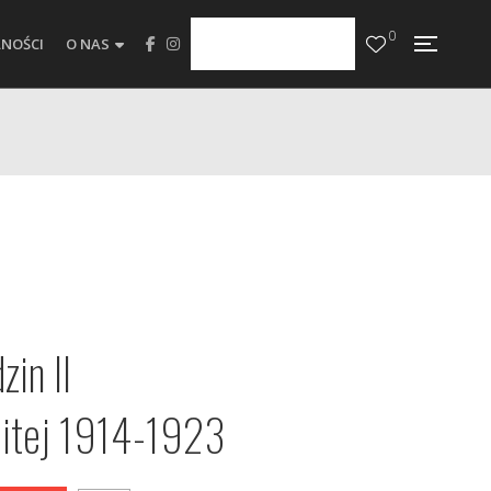
0
NOŚCI
O NAS
zin II
litej 1914-1923