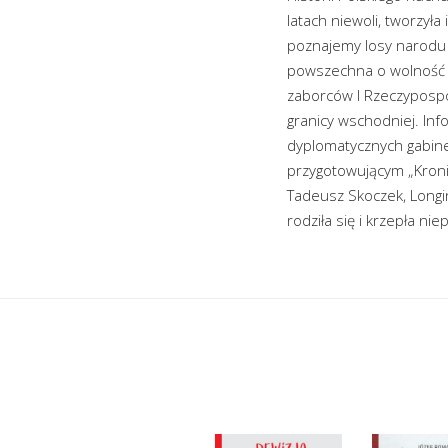
latach niewoli, tworzył
poznajemy losy narodu 
powszechna o wolność lu
zaborców I Rzeczypospo
granicy wschodniej. Inf
dyplomatycznych gabinet
przygotowującym „Kronik
Tadeusz Skoczek, Longi
rodziła się i krzepła ni