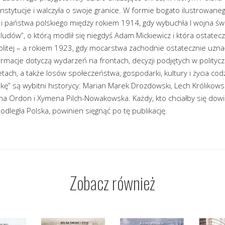
a instytucje i walczyła o swoje granice. W formie bogato ilustrowan
i państwa polskiego między rokiem 1914, gdy wybuchła I wojna świ
dów”, o którą modlił się niegdyś Adam Mickiewicz i która ostatecz
litej – a rokiem 1923, gdy mocarstwa zachodnie ostatecznie uznał
ormacje dotyczą wydarzeń na frontach, decyzji podjętych w polityc
ach, a także losów społeczeństwa, gospodarki, kultury i życia co
ę” są wybitni historycy: Marian Marek Drozdowski, Lech Królikowsk
na Ordon i Xymena Pilch-Nowakowska. Każdy, kto chciałby się dowi
epodległa Polska, powinien sięgnąć po tę publikację.
Zobacz również