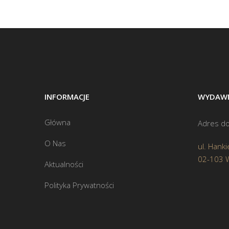
INFORMACJE
WYDAWN
Główna
Adres do
O Nas
ul. Hanki
02-103 
Aktualności
Polityka Prywatności