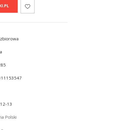
I.PL
 zbiorowa
a
285
311153547
-12-13
ia Polski