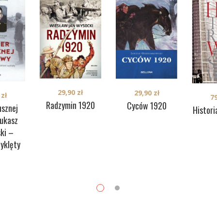
29,90
zł
29,90
zł
0
zł
7
Radzymin 1920
Cyców 1920
usznej
Histor
Łukasz
ski –
wyklęty