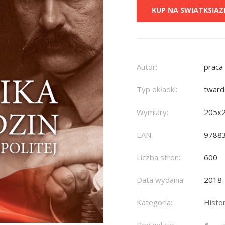
KUP NA SWIATKSIAZK
Autor:
praca
Typ okładki:
tward
Wymiary:
205x
EAN:
9788
Liczba stron:
600
Data wydania:
2018
Kategoria:
Histor
Podziel się