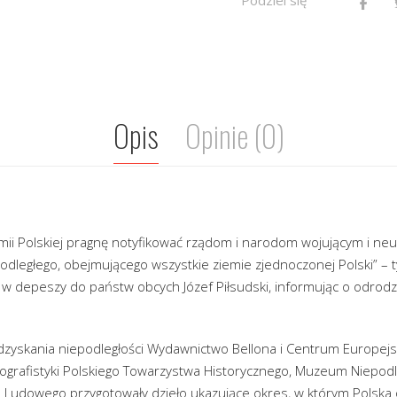
Opis
Opinie (0)
mii Polskiej pragnę notyfikować rządom i narodom wojującym i neu
dległego, obejmującego wszystkie ziemie zjednoczonej Polski” – t
 w depeszy do państw obcych Józef Piłsudski, informując o odrodz
odzyskania niepodległości Wydawnictwo Bellona i Centrum Europejs
iografistyki Polskiego Towarzystwa Historycznego, Muzeum Niepod
hu Ludowego przygotowały dzieło ukazujące okres, w którym Polska