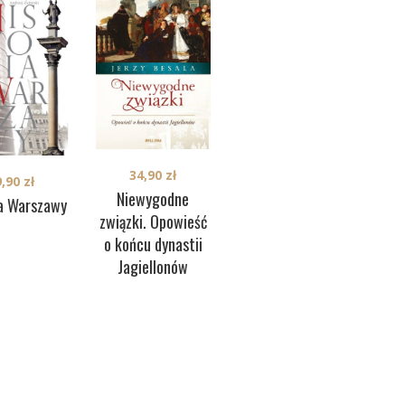
34,90
zł
49,90
zł
9,90
zł
Niewygodne
Leśni bracia
Odr
ia Warszawy
związki. Opowieść
Hi
o końcu dynastii
Na
Jagiellonów
N