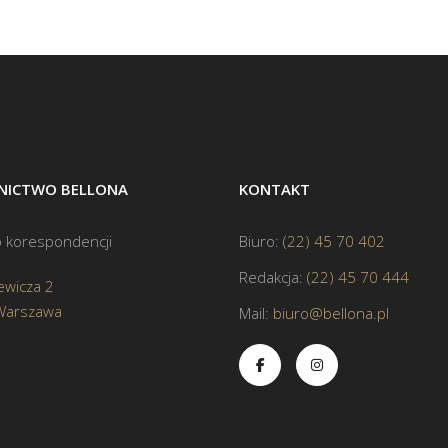
ICTWO BELLONA
KONTAKT
 korespondencji
Biuro:
(22) 45 70 402
Redakcja:
(22) 45 70 444
ewicza 2
Warszawa
Mail:
biuro@bellona.pl