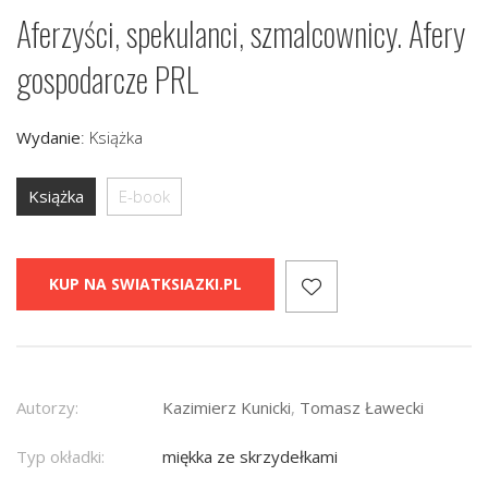
Aferzyści, spekulanci, szmalcownicy. Afery
gospodarcze PRL
Wydanie
:
Książka
Książka
E-book
KUP NA SWIATKSIAZKI.PL
Autorzy:
Kazimierz Kunicki
,
Tomasz Ławecki
Typ okładki:
miękka ze skrzydełkami