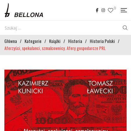
0
Główna
/
Kategorie
/
Książki
/
Historia
/
Historia Polski
/
Aferzyści, spekulanci, szmalcownicy. Afery gospodarcze PRL