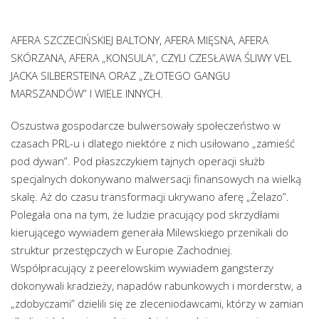
AFERA SZCZECIŃSKIEJ BALTONY, AFERA MIĘSNA, AFERA
SKÓRZANA, AFERA „KONSULA”, CZYLI CZESŁAWA ŚLIWY VEL
JACKA SILBERSTEINA ORAZ „ZŁOTEGO GANGU
MARSZANDÓW” I WIELE INNYCH.
Oszustwa gospodarcze bulwersowały społeczeństwo w
czasach PRL-u i dlatego niektóre z nich usiłowano „zamieść
pod dywan”. Pod płaszczykiem tajnych operacji służb
specjalnych dokonywano malwersacji finansowych na wielką
skalę. Aż do czasu transformacji ukrywano aferę „Żelazo”.
Polegała ona na tym, że ludzie pracujący pod skrzydłami
kierującego wywiadem generała Milewskiego przenikali do
struktur przestępczych w Europie Zachodniej.
Współpracujący z peerelowskim wywiadem gangsterzy
dokonywali kradzieży, napadów rabunkowych i morderstw, a
„zdobyczami” dzielili się ze zleceniodawcami, którzy w zamian