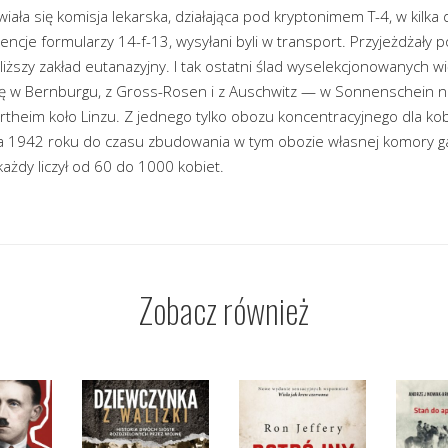
iała się komisja lekarska, działająca pod kryptonimem T-4, w kilka 
dencje formularzy 14-f-13, wysyłani byli w transport. Przyjeżdżały
iższy zakład eutanazyjny. I tak ostatni ślad wyselekcjonowanych 
 w Bernburgu, z Gross-Rosen i z Auschwitz — w Sonnenschein ni
heim koło Linzu. Z jednego tylko obozu koncentracyjnego dla ko
ia 1942 roku do czasu zbudowania w tym obozie własnej komory 
każdy liczył od 60 do 1000 kobiet.
Zobacz również