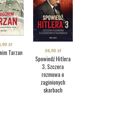
4,90
zł
39,90
zł
36,90
zł
nim Tarzan
Wyspa ostatniej
Woj
Spowiedź Hitlera
nadziei
3. Szczera
rozmowa o
zaginionych
skarbach