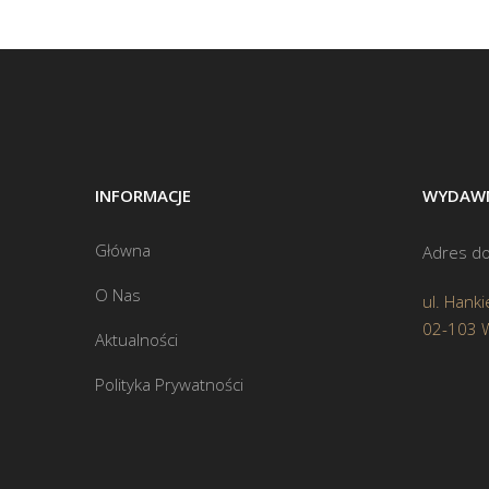
INFORMACJE
WYDAWN
Główna
Adres do
O Nas
ul. Hanki
02-103 
Aktualności
Polityka Prywatności