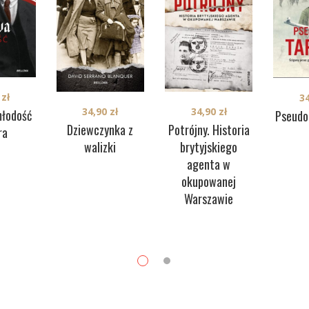
0
zł
3
34,90
zł
34,90
zł
młodość
Pseudo
Potrójny. Historia
Dziewczynka z
ra
brytyjskiego
walizki
agenta w
okupowanej
Warszawie