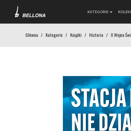
KATEGORIE
KOLEK
Główna
/
Kategorie
/
Książki
/
Historia
/
II Wojna Św