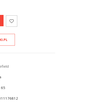
KI.PL
efield
a
165
311176812