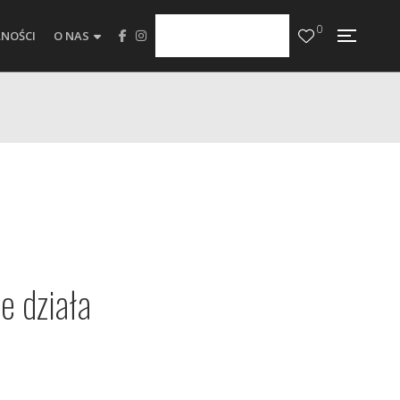
0
NOŚCI
O NAS
ie działa