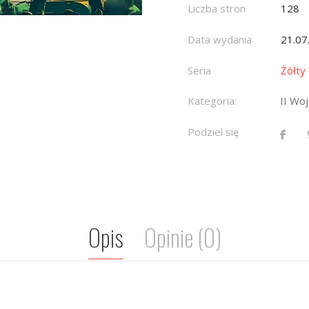
Liczba stron
128
Data wydania
21.07
Seria
Żółty
Kategoria:
II Wo
Podziel się
Opis
Opinie (0)