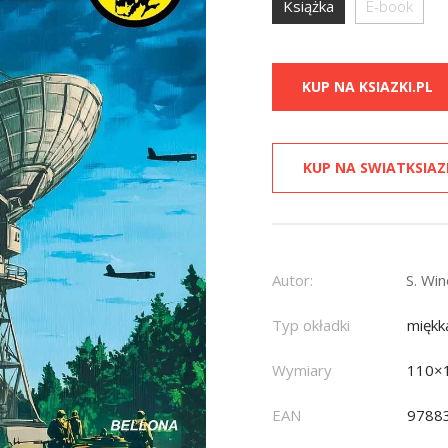
Książka
E-book
KUP NA KSIAZKI.PL
KUP NA SWIATKSIAZ
Autor:
S. Win
Typ okładki
miękk
Wymiary
110×
EAN
9788