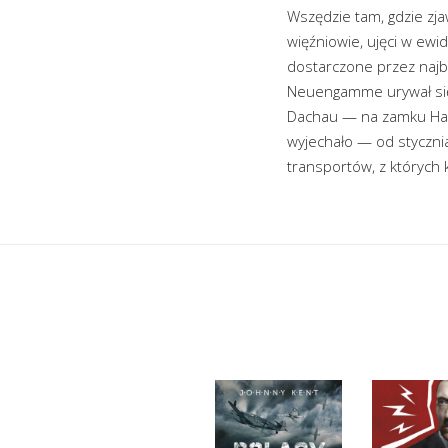
Wszędzie tam, gdzie zjaw
więźniowie, ujęci w ewi
dostarczone przez najbl
Neuengamme urywał się
Dachau — na zamku Hart
wyjechało — od styczn
transportów, z których 