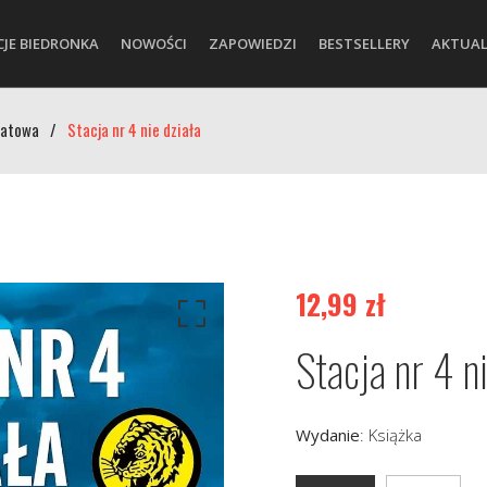
CJE BIEDRONKA
NOWOŚCI
ZAPOWIEDZI
BESTSELLERY
AKTUAL
iatowa
/
Stacja nr 4 nie działa
12,99
zł
Stacja nr 4 n
Wydanie
:
Książka