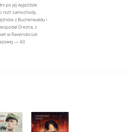
dni po jej wyjeździe
 po nich samochody,
więźniów z Buchenwaldu i
eopodal Drezna, z
biet w Ravensbrück
gazowej — 60