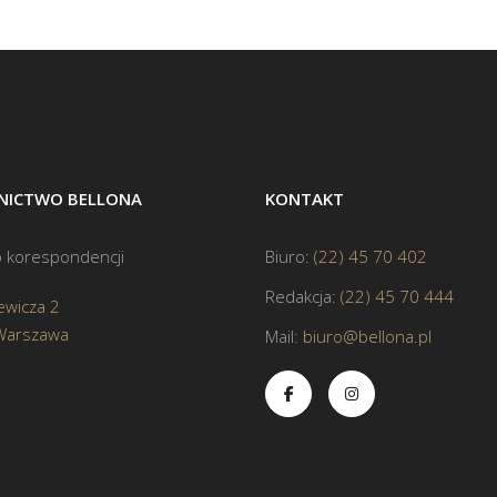
ICTWO BELLONA
KONTAKT
 korespondencji
Biuro:
(22) 45 70 402
Redakcja:
(22) 45 70 444
ewicza 2
Warszawa
Mail:
biuro@bellona.pl