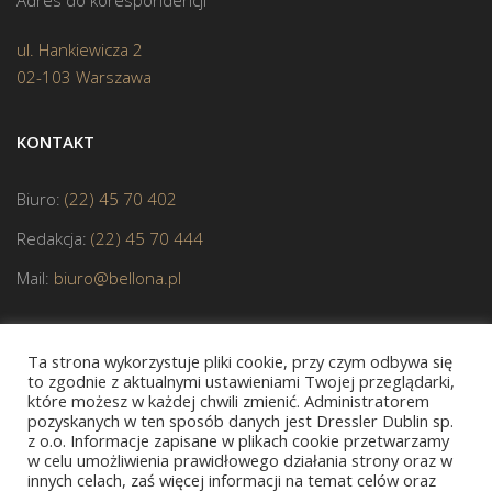
ul. Hankiewicza 2
02-103 Warszawa
KONTAKT
Biuro:
(22) 45 70 402
Redakcja:
(22) 45 70 444
Mail:
biuro@bellona.pl
Ta strona wykorzystuje pliki cookie, przy czym odbywa się
to zgodnie z aktualnymi ustawieniami Twojej przeglądarki,
które możesz w każdej chwili zmienić. Administratorem
pozyskanych w ten sposób danych jest Dressler Dublin sp.
z o.o. Informacje zapisane w plikach cookie przetwarzamy
JESTEŚMY CZŁONKIEM POLSKIEJ IZBY KSIĄŻKI
w celu umożliwienia prawidłowego działania strony oraz w
innych celach, zaś więcej informacji na temat celów oraz