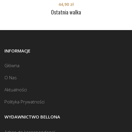
44,90
zł
Ostatnia walka
INFORMACJE
Główna
O Nas
Aktualności
Polityka Prywatności
WYDAWNICTWO BELLONA
Adres do korespondencji