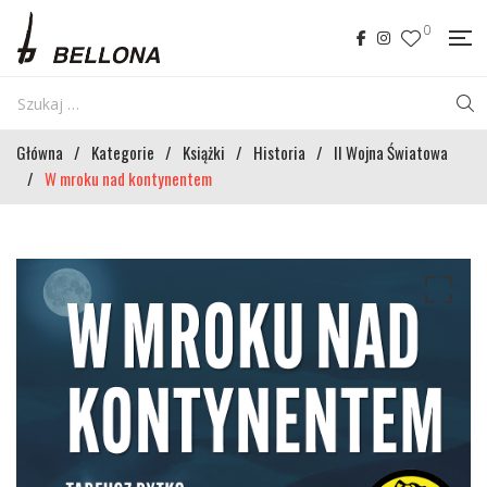
0
Główna
/
Kategorie
/
Książki
/
Historia
/
II Wojna Światowa
/
W mroku nad kontynentem