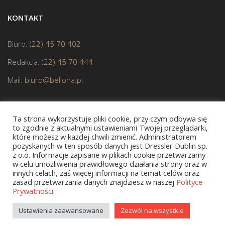
KONTAKT
Biuro:
(22) 45 70 402
Redakcja:
(22) 45 70 444
Mail:
biuro@bellona.pl
Ta strona wykorzystuje pliki cookie, przy czym odbywa się
to zgodnie z aktualnymi ustawieniami Twojej przeglądarki,
które możesz w każdej chwili zmienić. Administratorem
pozyskanych w ten sposób danych jest Dressler Dublin sp.
JESTEŚMY CZŁONKIEM POLSKIEJ IZBY KSIĄŻKI
z o.o. Informacje zapisane w plikach cookie przetwarzamy
w celu umożliwienia prawidłowego działania strony oraz w
innych celach, zaś więcej informacji na temat celów oraz
zasad przetwarzania danych znajdziesz w naszej
Polityce
Prywatności
.
Copyright © 2020 bellona.pl
Ustawienia zaawansowane
Zezwól na wszystkie