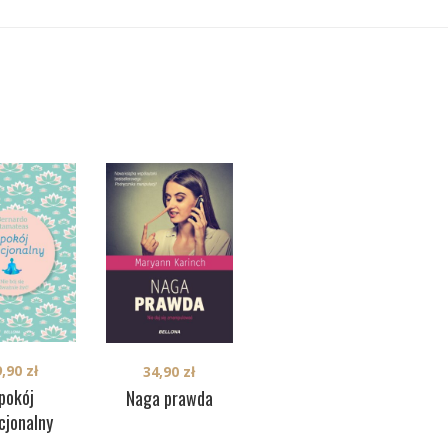
9,90
zł
34,90
zł
24,90
zł
pokój
Naga prawda
Narkotyki i
No
cjonalny
dopalacze. Co