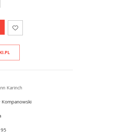
KI.PL
nn Karinch
ł Kompanowski
a
195