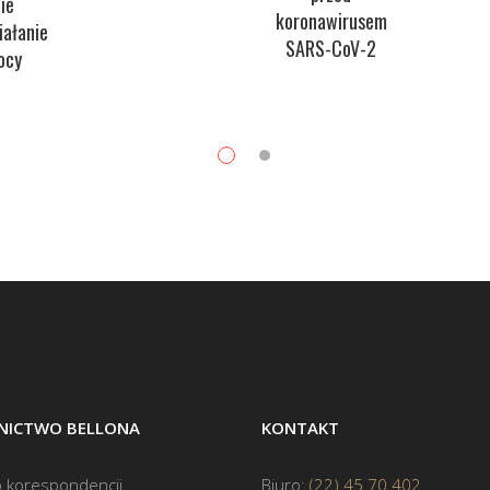
ie
koronawirusem
iałanie
SARS-CoV-2
ocy
ICTWO BELLONA
KONTAKT
 korespondencji
Biuro:
(22) 45 70 402