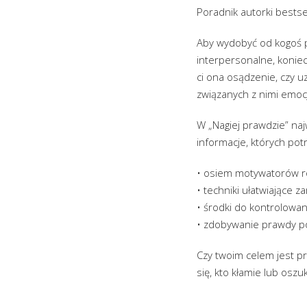
Poradnik autorki bestse
Aby wydobyć od kogoś p
interpersonalne, konie
ci ona osądzenie, czy u
związanych z nimi emocj
W „Nagiej prawdzie” naj
informacje, których potr
• osiem motywatorów r
• techniki ułatwiające 
• środki do kontrolowa
• zdobywanie prawdy po
Czy twoim celem jest p
się, kto kłamie lub oszu