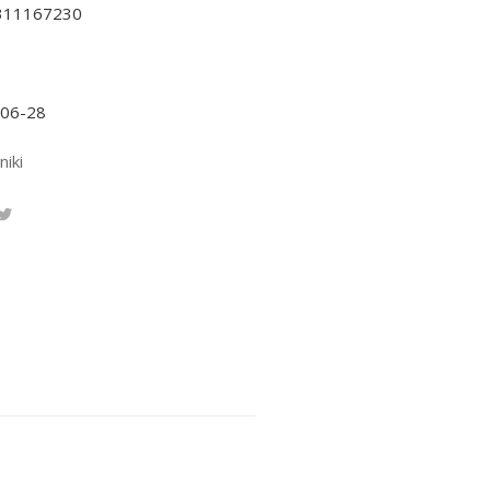
311167230
-06-28
niki