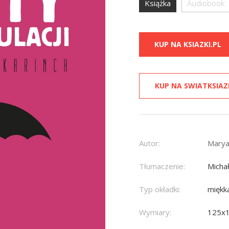
Książka
Audiobook
KUP NA KSIAZKI.PL
KUP NA SWIATKSIAZ
Autor:
Marya
Tłumaczenie:
Micha
Typ okładki:
miękk
Wymiary:
125x