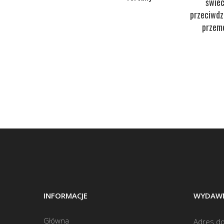
świec
przeciwdz
przem
INFORMACJE
WYDAWN
Główna
Adres do