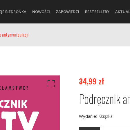
CJE BIEDRONKA
NOWOŚCI
ZAPOWIEDZI
BESTSELLERY
AKTUAL
k antymanipulacji
34,99
zł
Podręcznik a
Wydanie
:
Książka