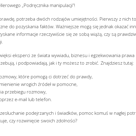
llerowego „Podręcznika manipulacji”!
rawdę, potrzeba dwóch rodzajów umiejętności. Pierwszy z nich to
czne do pozyskania faktów. Ważniejsze mogą się jednak okazać inn
zyskane informacje rzeczywiście się ze sobą wiążą, czy są prawdzi
i.
więksi eksperci ze świata wywiadu, biznesu i egzekwowania prawa 
zebują, i podpowiadają, jak i ty możesz to zrobić. Znajdziesz tutaj:
ozmowy, które pomogą ci dotrzeć do prawdy,
zamienienie wrogich źródeł w pomocne,
nia przebiegu rozmowy,
przez e-mail lub telefon.
rzesłuchanie podejrzanych i świadków, pomoc komuś w nagłej potr
kuje, czy rozwinięcie swoich zdolności?