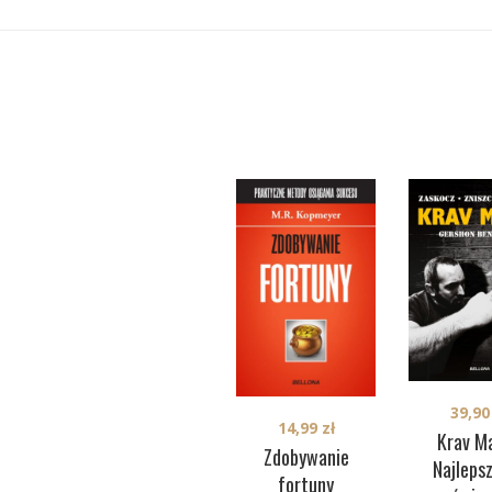
39,9
14,99
zł
Krav M
Zdobywanie
Najleps
fortuny