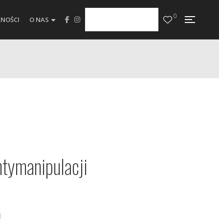
0
NOŚCI
O NAS
ntymanipulacji