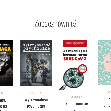
Zobacz również
2
36,90
zł
0
zł
10,00
zł
S
Wytrzymałość
aga.
Jak uchronić się
emo
psychiczna
ze na
przed