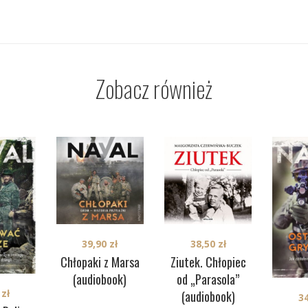
Zobacz również
39,90
zł
38,50
zł
Chłopaki z Marsa
Ziutek. Chłopiec
(audiobook)
od „Parasola”
0
zł
(audiobook)
3