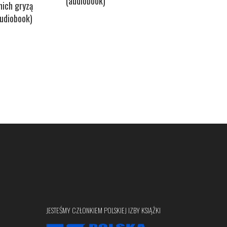
(audiobook)
Survival. ABC
nich gryzą
przetrwania w
audiobook)
mieście
(audiobook)
JESTEŚMY CZŁONKIEM POLSKIEJ IZBY KSIĄŻKI