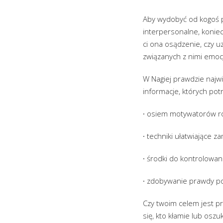
Aby wydobyć od kogoś p
interpersonalne, konie
ci ona osądzenie, czy u
związanych z nimi emocj
W Nagiej prawdzie najwi
informacje, których potr
∙ osiem motywatorów r
∙ techniki ułatwiające 
∙ środki do kontrolowa
∙ zdobywanie prawdy po
Czy twoim celem jest p
się, kto kłamie lub oszu