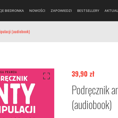
CJE BIEDRONKA
NOWOŚCI
ZAPOWIEDZI
BESTSELLERY
AKTUAL
pulacji (audiobook)
39,90
zł
Podręcznik a
(audiobook)