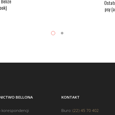
 Belize
Ostat
ook)
psy (
ICTWO BELLONA
KONTAKT
 korespondencji
Biuro:
(22) 45 70 402