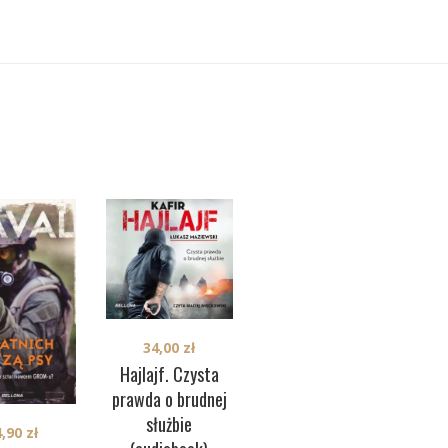
34,00
zł
Hajlajf. Czysta
prawda o brudnej
An
służbie
24,90
zł
4,90
zł