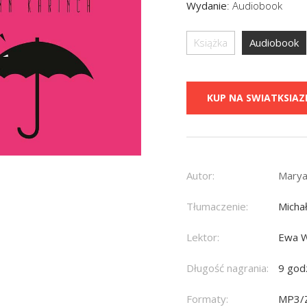
Wydanie
:
Audiobook
Książka
Audiobook
KUP NA SWIATKSIAZK
Autor:
Marya
Tłumaczenie:
Micha
Lektor:
Ewa 
Długość nagrania:
9 god
Formaty:
MP3/