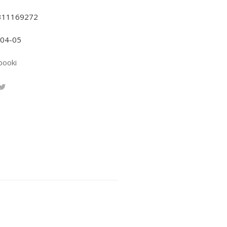
311169272
-04-05
booki