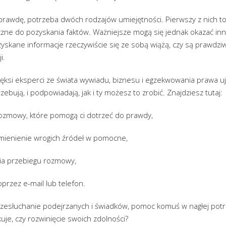
rawdę, potrzeba dwóch rodzajów umiejętności. Pierwszy z nich to
czne do pozyskania faktów. Ważniejsze mogą się jednak okazać inn
zyskane informacje rzeczywiście się ze sobą wiążą, czy są prawdzi
i.
ęksi eksperci ze świata wywiadu, biznesu i egzekwowania prawa uj
zebują, i podpowiadają, jak i ty możesz to zrobić. Znajdziesz tutaj:
ozmowy, które pomogą ci dotrzeć do prawdy,
zamienienie wrogich źródeł w pomocne,
nia przebiegu rozmowy,
przez e-mail lub telefon.
rzesłuchanie podejrzanych i świadków, pomoc komuś w nagłej potr
kuje, czy rozwinięcie swoich zdolności?