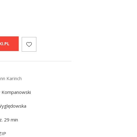
I.PL
nn Karinch
ł Kompanowski
Wyględowska
z. 29 min
ZIP