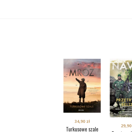
34,90
zł
29,9
Turkusowe szale