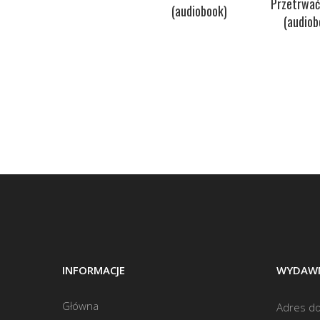
Przetrwać
(audiobook)
(audiob
INFORMACJE
WYDAWN
Główna
Adres do