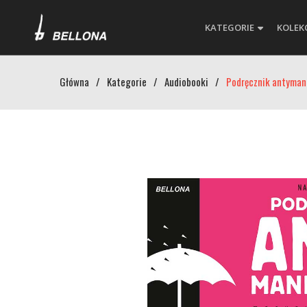
KATEGORIE
KOLEK
Główna
/
Kategorie
/
Audiobooki
/
Podręcznik antymani