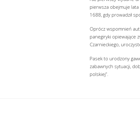
pierwsza obejmuje lata 
1688, gdy prowadził sp
Oprócz wspomnień autor
panegiryki opiewające z
Czarnieckiego, uroczyst
Pasek to urodzony gawę
zabawnych sytuacji, do
polskiej”.