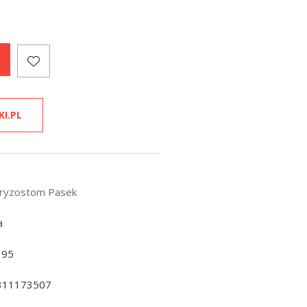
KI.PL
hryzostom Pasek
a
195
311173507