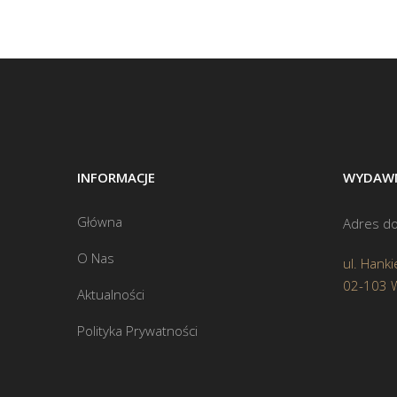
INFORMACJE
WYDAWN
Główna
Adres do
O Nas
ul. Hanki
02-103 
Aktualności
Polityka Prywatności