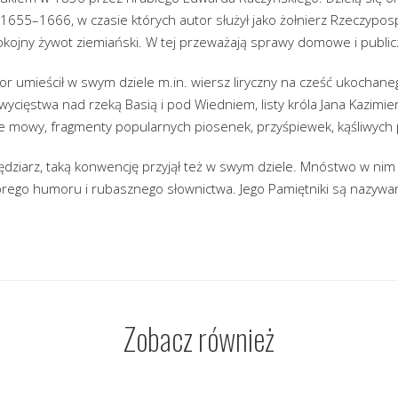
1655–1666, w czasie których autor służył jako żołnierz Rzeczyposp
okojny żywot ziemiański. W tej przeważają sprawy domowe i public
 umieścił w swym dziele m.in. wiersz liryczny na cześć ukochane
wycięstwa nad rzeką Basią i pod Wiedniem, listy króla Jana Kazimier
e mowy, fragmenty popularnych piosenek, przyśpiewek, kąśliwych p
dziarz, taką konwencję przyjął też w swym dziele. Mnóstwo w nim
brego humoru i rubasznego słownictwa. Jego Pamiętniki są nazywa
Zobacz również