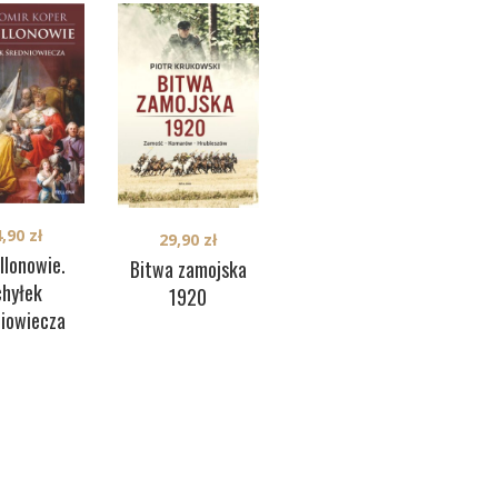
4,90
zł
29,90
zł
79,90
zł
llonowie.
Bitwa zamojska
Historia Warszawy
Kry
chyłek
1920
niowiecza