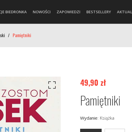
CJE BIEDRONKA
NOWOŚCI
ZAPOWIEDZI
BESTSELLERY
AKTUAL
ski
/
Pamiętniki
49,90
zł
Pamiętniki
Wydanie
:
Książka