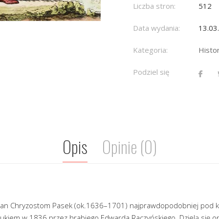
Liczba stron:
512
Data wydania:
13.03
Kategoria:
Histor
Podziel się
Opis
Opinie (0)
ał Jan Chryzostom Pasek (ok.1636–1701) najprawdopodobniej pod ko
ukiem w 1836 przez hrabiego Edwarda Raczyńskiego. Dzielą się on