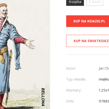
Książka
E-book
KUP NA KSIAZKI.PL
KUP NA SWIATKSIAZ
Autor:
Jan C
Typ okładki:
miękk
Wymiary:
125x
EAN:
9788