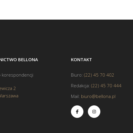
ICTWO BELLONA
KONTAKT
 korespondencji
Biuro:
(22) 45 70 402
Redakcja:
(22) 45 70 444
ewicza 2
Warszawa
Mail:
biuro@bellona.pl