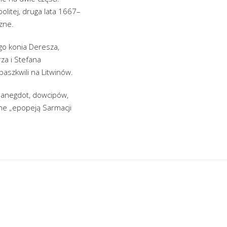
olitej, druga lata 1667–
zne.
go konia Deresza,
za i Stefana
aszkwili na Litwinów.
 anegdot, dowcipów,
ne „epopeją Sarmacji