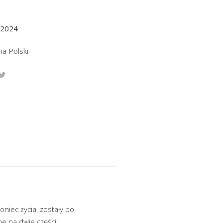
.2024
ia Polski
niec życia, zostały po
e na dwie części: