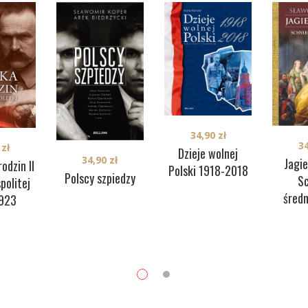
34,90
zł
3
0
zł
Dzieje wolnej
34,90
zł
Jagie
odzin II
Polski 1918-2018
Polscy szpiedzy
S
politej
śred
923