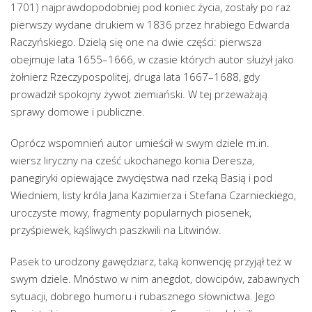
1701) najprawdopodobniej pod koniec życia, zostały po raz
pierwszy wydane drukiem w 1836 przez hrabiego Edwarda
Raczyńskiego. Dzielą się one na dwie części: pierwsza
obejmuje lata 1655–1666, w czasie których autor służył jako
żołnierz Rzeczypospolitej, druga lata 1667–1688, gdy
prowadził spokojny żywot ziemiański. W tej przeważają
sprawy domowe i publiczne.
Oprócz wspomnień autor umieścił w swym dziele m.in.
wiersz liryczny na cześć ukochanego konia Deresza,
panegiryki opiewające zwycięstwa nad rzeką Basią i pod
Wiedniem, listy króla Jana Kazimierza i Stefana Czarnieckiego,
uroczyste mowy, fragmenty popularnych piosenek,
przyśpiewek, kąśliwych paszkwili na Litwinów.
Pasek to urodzony gawędziarz, taką konwencję przyjął też w
swym dziele. Mnóstwo w nim anegdot, dowcipów, zabawnych
sytuacji, dobrego humoru i rubasznego słownictwa. Jego