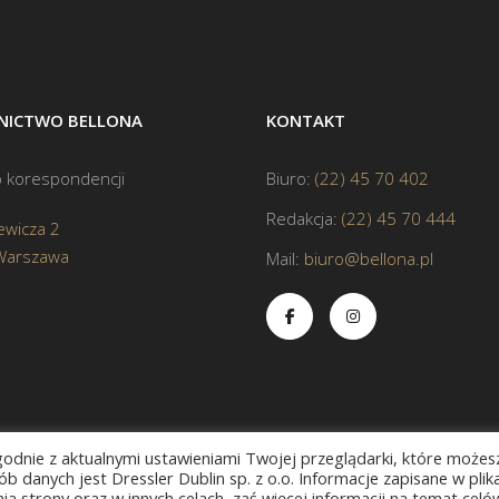
ICTWO BELLONA
KONTAKT
 korespondencji
Biuro:
(22) 45 70 402
Redakcja:
(22) 45 70 444
ewicza 2
Warszawa
Mail:
biuro@bellona.pl
zgodnie z aktualnymi ustawieniami Twojej przeglądarki, które możes
b danych jest Dressler Dublin sp. z o.o. Informacje zapisane w plik
a strony oraz w innych celach, zaś więcej informacji na temat celó