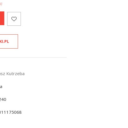
a)
KI.PL
sz Kutrzeba
da
240
311175068