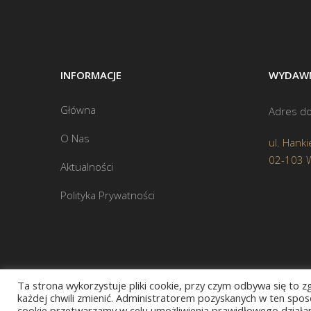
INFORMACJE
WYDAWN
Główna
Adres do
O Nas
ul. Hanki
02-103 
Aktualności
Polityka Prywatności
Ta strona wykorzystuje pliki cookie, przy czym odbywa się to 
każdej chwili zmienić. Administratorem pozyskanych w ten sposó
cookie przetwarzamy w celu umożliwienia prawidłowego działani