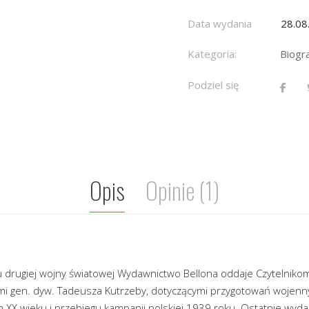
Data wydania
28.08
Kategoria:
Biogr
Podziel się
Opis
Opinie (1)
 drugiej wojny światowej Wydawnictwo Bellona oddaje Czytelnikom 
mi gen. dyw. Tadeusza Kutrzeby, dotyczącymi przygotowań wojenny
ch XX wieku i przebiegu kampanii polskiej 1939 roku. Ostatnie wyd