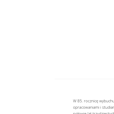
W 85. rocznicę wybuchu
opracowaniami i studia
połowie lat trzydziesty