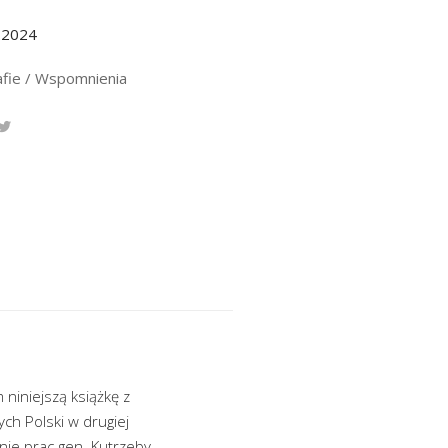
.2024
afie / Wspomnienia
niniejszą książkę z
ch Polski w drugiej
anie prac gen. Kutrzeby