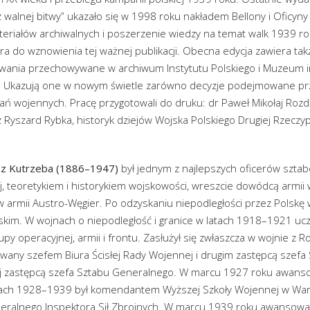
 walnej bitwy” ukazało się w 1998 roku nakładem Bellony i Oficy
eriałów archiwalnych i poszerzenie wiedzy na temat walk 1939 rok
tura do wznowienia tej ważnej publikacji. Obecna edycja zawiera t
wania przechowywane w archiwum Instytutu Polskiego i Muzeum 
e. Ukazują one w nowym świetle zarówno decyzje podejmowane pr
iałań wojennych. Pracę przygotowali do druku: dr Paweł Mikołaj Rozd
Ryszard Rybka, historyk dziejów Wojska Polskiego Drugiej Rzeczyp
sz Kutrzeba (1886–1947)
był jednym z najlepszych oficerów szta
j, teoretykiem i historykiem wojskowości, wreszcie dowódcą armii
 w armii Austro-Węgier. Po odzyskaniu niepodległości przez Polskę 
skim. W wojnach o niepodległość i granice w latach 1918–1921 ucz
rupy operacyjnej, armii i frontu. Zasłużył się zwłaszcza w wojnie z 
wany szefem Biura Ścisłej Rady Wojennej i drugim zastępcą szefa
ej zastępcą szefa Sztabu Generalnego. W marcu 1927 roku awanso
atach 1928–1939 był komendantem Wyższej Szkoły Wojennej w War
ralnego Inspektora Sił Zbrojnych. W marcu 1939 roku awansował