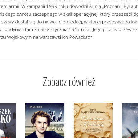
torem armii. W kampanii 1939 roku dowodził Armią „Poznań”. Był au
kiego zwrotu zaczepnego w skali operacyjnej, który przeszedł do 
arszawy dostał się do niewoli niemieckiej, w której przebywał do kw
w Londynie i tam zmarł 8 stycznia 1947 roku. Jego prochy przewiezi
zu Wojskowym na warszawskich Powązkach.
Zobacz również