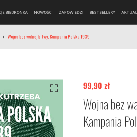
CJE BIEDRONKA
NOWOŚCI
ZAPOWIEDZI
BESTSELLERY
AKTUAL
/
Wojna bez walnej bitwy. Kampania Polska 1939
99,90
zł
Wojna bez wa
Kampania Po