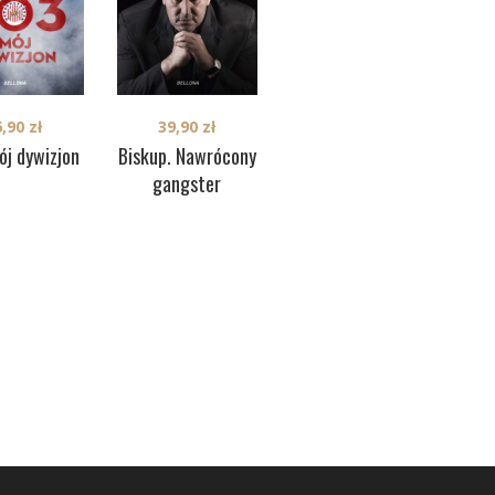
36,90
zł
6,90
zł
39,90
zł
Tadeusz Kantor –
ój dywizjon
Biskup. Nawrócony
sztuka ponad
gangster
Dzi
miłość