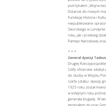
pod tytułem „Wojna bez
Dotarcie do nowych mat
Fundację Historia i Kul
niepublikowane opraco
Sikorskiego w Londyni
roku, jak i przebieg dz
Pamięci Narodowej oraz 
* * *
Generał dywizji Tadeu
Drugiej Rzeczypospolite
Szlify oficerskie zdobył
do służby w Wojsku Pol
szefa sztabu: dywizji, g
1925 roku został miano
w kolejnym roku późni
generała brygady. W l
generałem do prac Gene