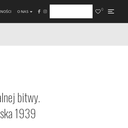
0
NOŚCI
O NAS
lnej bitwy.
lska 1939