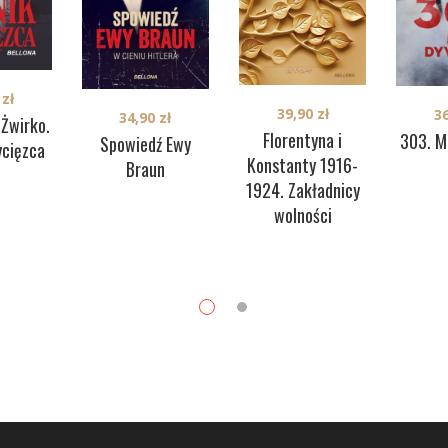
0
zł
39,90
zł
3
34,90
zł
 Żwirko.
Florentyna i
303. M
Spowiedź Ewy
ycięzca
Konstanty 1916-
Braun
1924. Zakładnicy
wolności