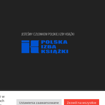
JESTEŚMY CZŁONKIEM POLSKIEJ IZBY KSIĄŻKI
z w
Copyright © 2020 bellona.pl
ach
Ustawienia zaawansowane
Zezwól na wszystkie
w