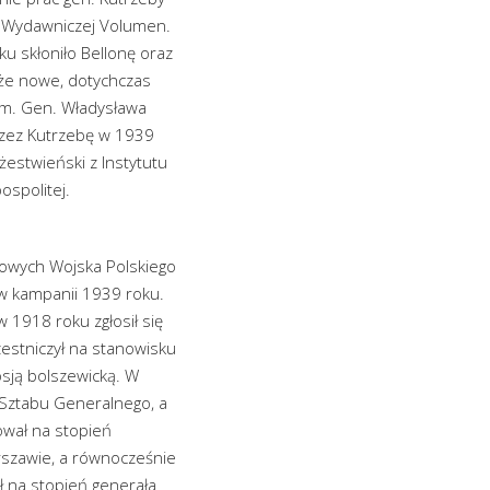
ny Wydawniczej Volumen.
u skłoniło Bellonę oraz
akże nowe, dotychczas
im. Gen. Władysława
zez Kutrzebę w 1939
żestwieński z Instytutu
ospolitej.
bowych Wojska Polskiego
 w kampanii 1939 roku.
w 1918 roku zgłosił się
estniczył na stanowisku
Rosją bolszewicką. W
 Sztabu Generalnego, a
wał na stopień
szawie, a równocześnie
 na stopień generała