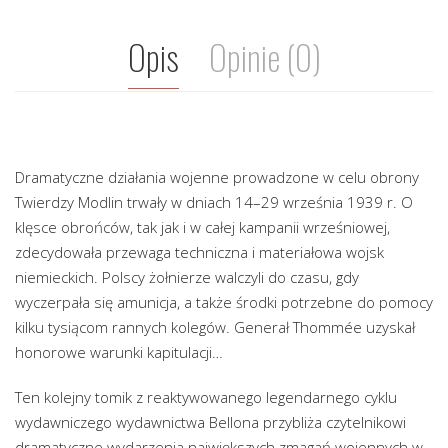
Opis
Opinie (0)
Dramatyczne działania wojenne prowadzone w celu obrony
Twierdzy Modlin trwały w dniach 14–29 września 1939 r. O
klęsce obrońców, tak jak i w całej kampanii wrześniowej,
zdecydowała przewaga techniczna i materiałowa wojsk
niemieckich. Polscy żołnierze walczyli do czasu, gdy
wyczerpała się amunicja, a także środki potrzebne do pomocy
kilku tysiącom rannych kolegów. Generał Thommée uzyskał
honorowe warunki kapitulacji…
Ten kolejny tomik z reaktywowanego legendarnego cyklu
wydawniczego wydawnictwa Bellona przybliża czytelnikowi
dramatyczne wydarzenia największych zmagań wojennych w