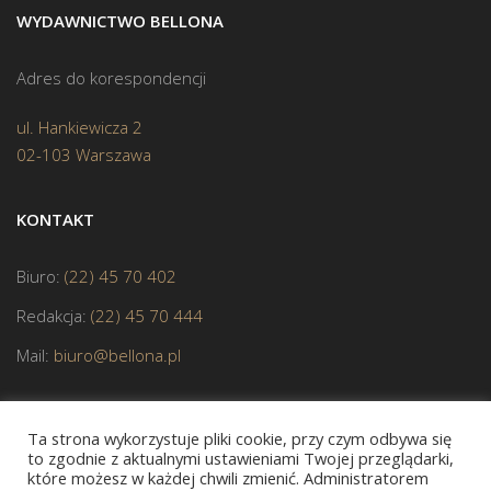
WYDAWNICTWO BELLONA
Adres do korespondencji
ul. Hankiewicza 2
02-103 Warszawa
KONTAKT
Biuro:
(22) 45 70 402
Redakcja:
(22) 45 70 444
Mail:
biuro@bellona.pl
Ta strona wykorzystuje pliki cookie, przy czym odbywa się
to zgodnie z aktualnymi ustawieniami Twojej przeglądarki,
które możesz w każdej chwili zmienić. Administratorem