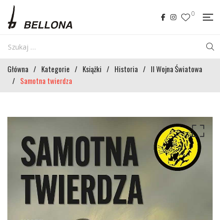
0
Główna
/
Kategorie
/
Książki
/
Historia
/
II Wojna Światowa
/
Samotna twierdza