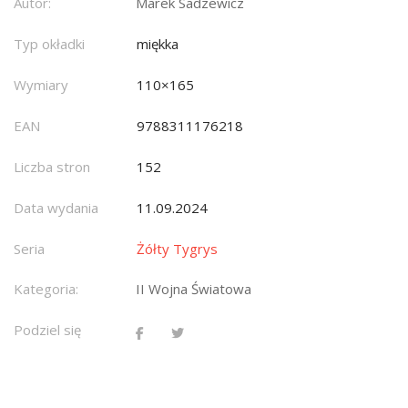
Autor:
Marek Sadzewicz
Typ okładki
miękka
Wymiary
110×165
EAN
9788311176218
Liczba stron
152
Data wydania
11.09.2024
Seria
Żółty Tygrys
Kategoria:
II Wojna Światowa
Podziel się