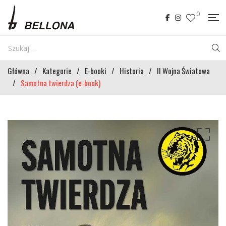
0
Główna
/
Kategorie
/
E-booki
/
Historia
/
II Wojna Światowa
/
Samotna twierdza (e-book)