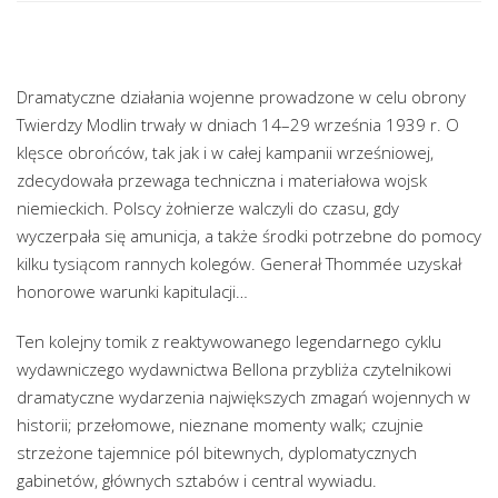
Dramatyczne działania wojenne prowadzone w celu obrony
Twierdzy Modlin trwały w dniach 14–29 września 1939 r. O
klęsce obrońców, tak jak i w całej kampanii wrześniowej,
zdecydowała przewaga techniczna i materiałowa wojsk
niemieckich. Polscy żołnierze walczyli do czasu, gdy
wyczerpała się amunicja, a także środki potrzebne do pomocy
kilku tysiącom rannych kolegów. Generał Thommée uzyskał
honorowe warunki kapitulacji…
Ten kolejny tomik z reaktywowanego legendarnego cyklu
wydawniczego wydawnictwa Bellona przybliża czytelnikowi
dramatyczne wydarzenia największych zmagań wojennych w
historii; przełomowe, nieznane momenty walk; czujnie
strzeżone tajemnice pól bitewnych, dyplomatycznych
gabinetów, głównych sztabów i central wywiadu.