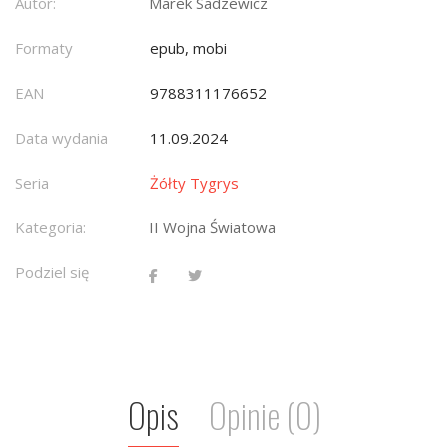
Autor:
Marek Sadzewicz
Formaty
epub, mobi
EAN
9788311176652
Data wydania
11.09.2024
Seria
Żółty Tygrys
Kategoria:
II Wojna Światowa
Podziel się
Opis
Opinie (0)