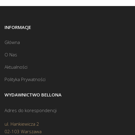
INFORMACJE
Główna
O Nas
Aktualności
Polityka Prywatności
WYDAWNICTWO BELLONA
Adres do korespondencji
ul. Hankiewicza 2
02-103 Warszawa