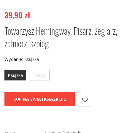
39,90
zł
Towarzysz Hemingway. Pisarz, żeglarz,
żołnierz, szpieg
Wydanie
:
Książka
Książka
E-book
KUP NA SWIATKSIAZKI.PL
Autor:
Nicholas Reynolds