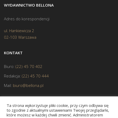
WYDAWNICTWO BELLONA
Adres do korespondencji
ul. Hankiewicza 2
02-103 Warszawa
KONTAKT
Biuro:
(22) 45 70 402
Redakcja:
(22) 45 70 444
Mail:
biuro@bellona.pl
Ta strona wykorzystuje pliki cookie, przy czym odbywa się
to zgodnie z aktualnymi ustawieniami Twojej przeglądarki,
które możesz w każdej chwili zmienić. Administratorem