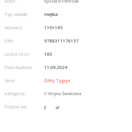
Autor:
Ryszard Pietrzak
Typ okładki
miękka
Wymiary
110×165
EAN
9788311176157
Liczba stron
160
Data wydania
11.09.2024
Seria
Żółty Tygrys
Kategoria:
II Wojna Światowa
Podziel się