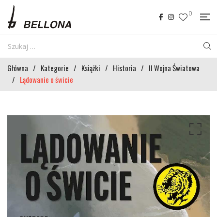
0
Główna
/
Kategorie
/
Książki
/
Historia
/
II Wojna Światowa
/
Lądowanie o świcie