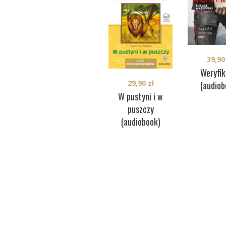
39,9
Weryfik
29,90
zł
(audiob
W pustyni i w
puszczy
(audiobook)