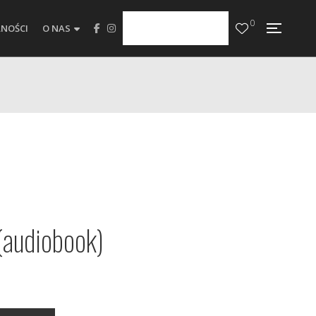
0
NOŚCI
O NAS
(audiobook)