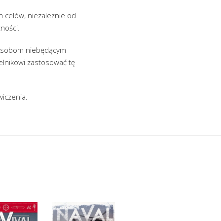
h celów, niezależnie od
ności.
e osobom niebędącym
telnikowi zastosować tę
wiczenia.