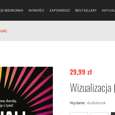
CJE BIEDRONKA
NOWOŚCI
ZAPOWIEDZI
BESTSELLERY
AKTUAL
book)
29,99
zł
Wizualizacja 
Wydanie
:
Audiobook