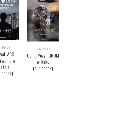
39,90
zł
Operator 594
Ch
(audiobook)
4,90
zł
34,90
zł
ival. ABC
Camp Pozzi. GROM
trwania w
w Iraku
ieście
(audiobook)
diobook)