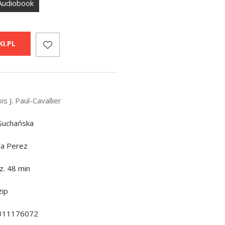
Audiobook
I.PL
is J. Paul-Cavallier
Suchańska
la Perez
z. 48 min
ip
311176072