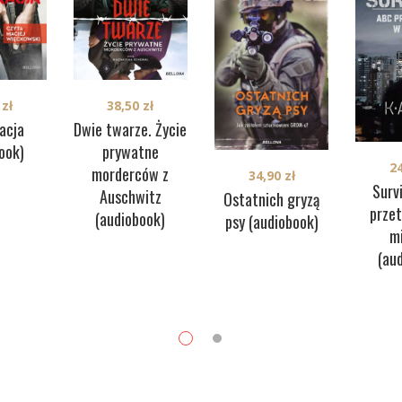
0
zł
38,50
zł
acja
Dwie twarze. Życie
ook)
prywatne
2
morderców z
34,90
zł
Surv
Auschwitz
Ostatnich gryzą
prze
(audiobook)
psy (audiobook)
m
(au