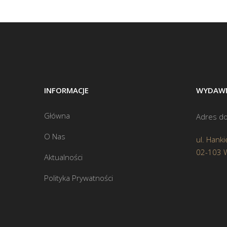
INFORMACJE
WYDAWN
Główna
Adres do
O Nas
ul. Hanki
02-103 
Aktualności
Polityka Prywatności