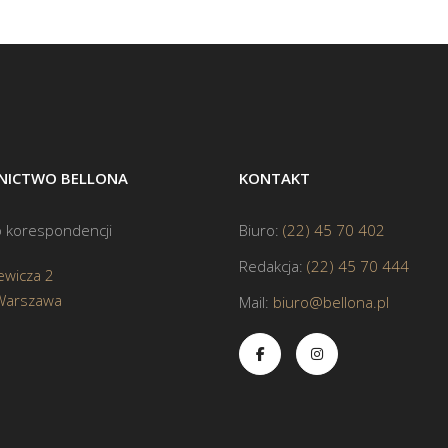
ICTWO BELLONA
KONTAKT
 korespondencji
Biuro:
(22) 45 70 402
Redakcja:
(22) 45 70 444
ewicza 2
Warszawa
Mail:
biuro@bellona.pl