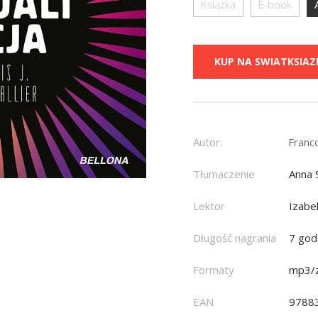
Książka
E-book
KUP NA SWIATKSIAZK
Autor:
Franco
Tłumaczenie
Anna 
Lektor
Izabe
Długość nagrania
7 god
Formaty
mp3/z
EAN
9788