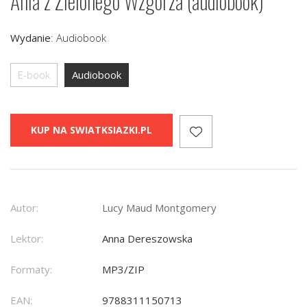
Ania z Zielonego Wzgórza (audiobook)
Wydanie
:
Audiobook
E-book
Audiobook
KUP NA SWIATKSIAZKI.PL
Autor:
Lucy Maud Montgomery
Lektor:
Anna Dereszowska
Formaty:
MP3/ZIP
EAN:
9788311150713