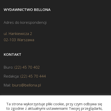
WYDAWNICTWO BELLONA
Adres do korespondencji
ul. Hankiewicza 2
02-103 Warszawa
KONTAKT
Biuro:
(22) 45 70 402
Redakcja:
(22) 45 70 444
Mail:
biuro@bellona.pl
Ta strona wykorzystuje pliki cookie, przy czym odbywa się
to zgodnie z aktualnymi ustawieniami Twojej przeglądarki,