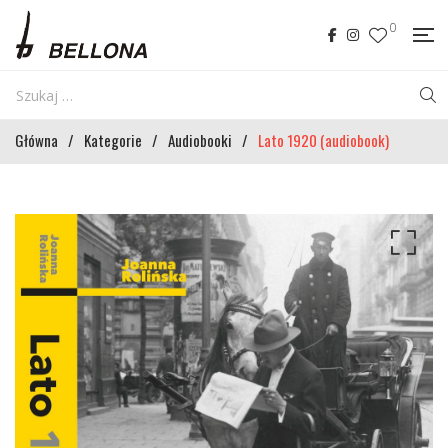
0
Główna
/
Kategorie
/
Audiobooki
/
Lato 1920 (audiobook)