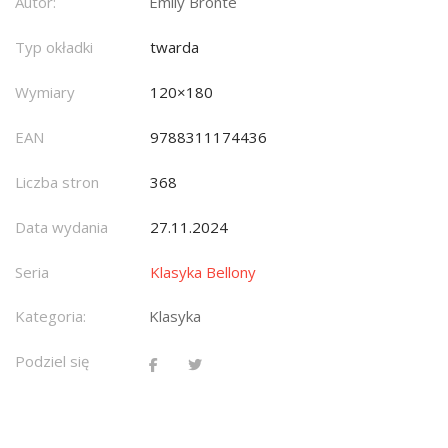
Autor:
Emily Bronte
Typ okładki
twarda
Wymiary
120×180
EAN
9788311174436
Liczba stron
368
Data wydania
27.11.2024
Seria
Klasyka Bellony
Kategoria:
Klasyka
Podziel się