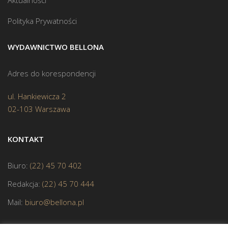
Aktualności
Polityka Prywatności
WYDAWNICTWO BELLONA
Adres do korespondencji
ul. Hankiewicza 2
02-103 Warszawa
KONTAKT
Biuro:
(22) 45 70 402
Redakcja:
(22) 45 70 444
Mail:
biuro@bellona.pl