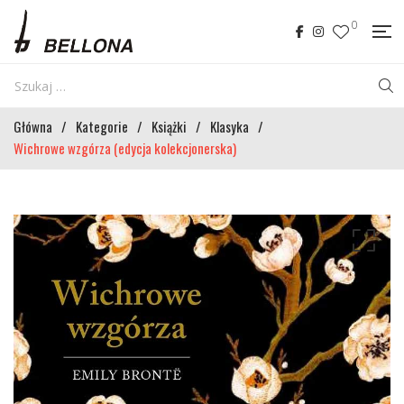
0
Główna
/
Kategorie
/
Książki
/
Klasyka
/
Wichrowe wzgórza (edycja kolekcjonerska)