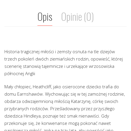
Opis
Opinie (0)
Historia tragicznej miłości i zemsty osnuta na tle dziejów
trzech pokoleń dwóch ziemiańskich rodzin, opowieść, której
scenerię stanowią tajemnicze i urzekające wrzosowiska
północnej Anglii
Mały chłopiec, Heathcliff, jako osierocone dziecko trafia do
domu Earnshawów. Wychowując się w tej zamożnej rodzinie,
obdarza odwzajemnioną miłością Katarzynę, córkę swoich
przybranych rodziców. Prześladowany przez przyszłego
dziedzica Hindleya, poznaje też smak nienawiści. Gdy
przekonuje się, że konwenanse mogą pokonać nawet
najsilniejszą miłość, znika na trzy lata, aby powrócić jako