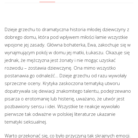
Dzieje grzechu to dramatyczna historia młodej dziewczyny z
dobrego domu, która pod wpływem miłości łamie wszystkie
wpojone jej zasady. Główna bohaterka, Ewa, zakochuje się w
wynajmującym pokój w domu jej matki, Łukaszu. Okazuje się
jednak, że mężczyzna jest żonaty i nie mogąc uzyskać
rozwodu – zostawia dziewczynę. Ona mimo wszystko
postanawia go odnaleźć… Dzieje grzechu od razu wywołały
sprzeczne oceny. Krytyka zaskoczona tematyką utworu
dopatrywała się dewiacji znakomitego talentu, podejrzewano
pisarza o erotomanię lub histerię, uważano, że utwór jest
pozbawiony sensu i idei. Wszystkie te reakcje wywołało
pierwsze tak odważne w polskiej literaturze ukazanie
tematyki seksualnej.
Warto przekonać się, co było przyczyną tak skrajnych emocji.