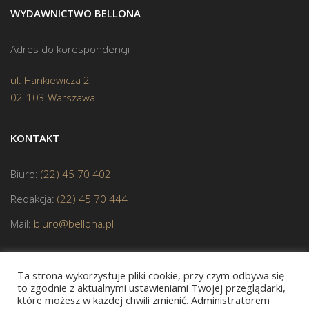
WYDAWNICTWO BELLONA
Adres do korespondencji
ul. Hankiewicza 2
02-103 Warszawa
KONTAKT
Biuro:
(22) 45 70 402
Redakcja:
(22) 45 70 444
Mail:
biuro@bellona.pl
Ta strona wykorzystuje pliki cookie, przy czym odbywa się
to zgodnie z aktualnymi ustawieniami Twojej przeglądarki,
które możesz w każdej chwili zmienić. Administratorem