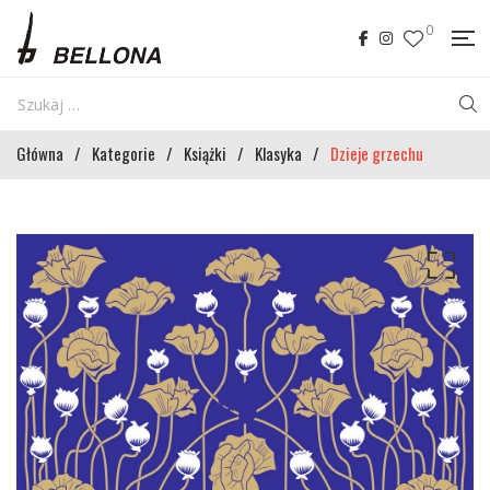
0
Główna
/
Kategorie
/
Książki
/
Klasyka
/
Dzieje grzechu