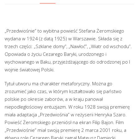
„Przedwiośnie” to wybitna powieść Stefana Żeromskiego
wydana w 1924 (z datą 1925) w Warszawie. Składa się z
trzech części: „Szklane domy”, „Nawłoć”, „Wiatr od wschodu”.
Opowiada o życiu Cezarego Baryki, urodzonego i
wychowanego w Baku, przyjeżdżającego do odrodzonej po I
wojnie światowej Polski.
Tytuł utworu ma charakter metaforyczny. Można go
zrozumieć jako czas, w którym kształtowało się państwo
polskie po okresie zaborów, a w kraju panował
niepodległościowy entuzjazm. W roku 1928 swoją premierę
miała adaptacja „Przedwiośnia” w reżyserii Henryka Szaro.
Powieść Żeromskiego przeniósł na ekran Filip Bajon. Film
„Przedwiośnie” miał swoją premierę 2 marca 2001 roku, a
główną rolę Cezarego Baryki zagrał Mateusz Damięcki.