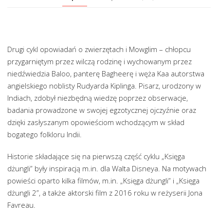
Drugi cykl opowiadań o zwierzętach i Mowglim – chłopcu
przygarniętym przez wilczą rodzinę i wychowanym przez
niedźwiedzia Baloo, panterę Bagheerę i węża Kaa autorstwa
angielskiego noblisty Rudyarda Kiplinga. Pisarz, urodzony w
Indiach, zdobył niezbędną wiedzę poprzez obserwacje,
badania prowadzone w swojej egzotycznej ojczyźnie oraz
dzięki zasłyszanym opowieściom wchodzącym w skład
bogatego folkloru Indii.
Historie składające się na pierwszą część cyklu „Księga
dżungli” były inspiracją m.in. dla Walta Disneya. Na motywach
powieści oparto kilka filmów, m.in. „Księga dżungli” i „Księga
dżungli 2”, a także aktorski film z 2016 roku w reżyserii Jona
Favreau.