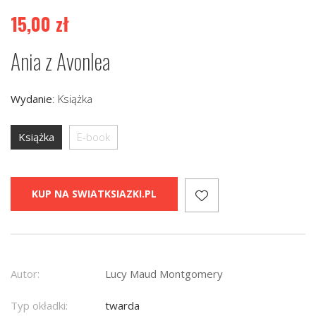
15,00
zł
Ania z Avonlea
Wydanie
:
Książka
Książka
E-book
KUP NA SWIATKSIAZKI.PL
Autor:
Lucy Maud Montgomery
Typ okładki:
twarda