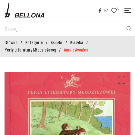
0
Główna
/
Kategorie
/
Książki
/
Klasyka
/
Perły Literatury Młodzieżowej
/
Ania z Avonlea