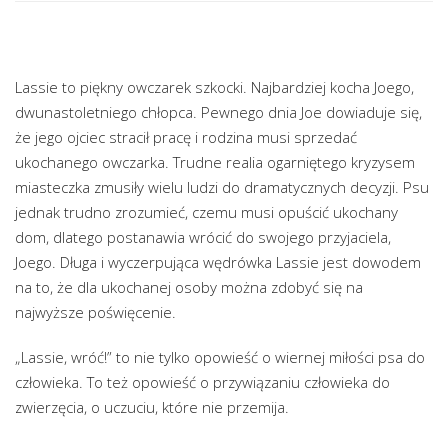
Lassie to piękny owczarek szkocki. Najbardziej kocha Joego,
dwunastoletniego chłopca. Pewnego dnia Joe dowiaduje się,
że jego ojciec stracił pracę i rodzina musi sprzedać
ukochanego owczarka. Trudne realia ogarniętego kryzysem
miasteczka zmusiły wielu ludzi do dramatycznych decyzji. Psu
jednak trudno zrozumieć, czemu musi opuścić ukochany
dom, dlatego postanawia wrócić do swojego przyjaciela,
Joego. Długa i wyczerpująca wędrówka Lassie jest dowodem
na to, że dla ukochanej osoby można zdobyć się na
najwyższe poświęcenie.
„Lassie, wróć!” to nie tylko opowieść o wiernej miłości psa do
człowieka. To też opowieść o przywiązaniu człowieka do
zwierzęcia, o uczuciu, które nie przemija.