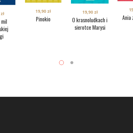
1
19,90
zł
19,90
zł
0
zł
Ania 
Pinokio
O krasnoludkach i
 mil
sierotce Marysi
kiej
gi