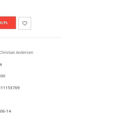
I.PL
Christian Andersen
a
200
311153769
-06-14