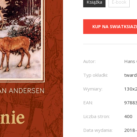
Książka
E-book
KUP NA SWIATKSIAZK
Autor:
Hans 
Typ okładki:
tward
Wymiary:
130x
EAN:
9788
Liczba stron:
400
Data wydania:
2018