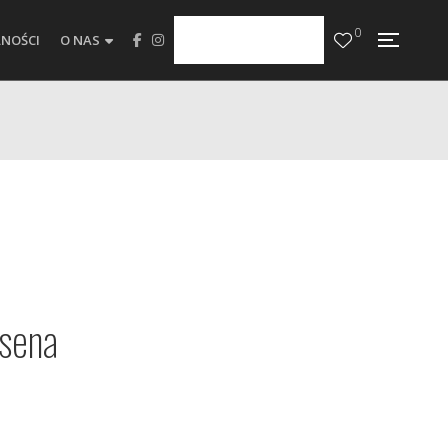
0
NOŚCI
O NAS
sena