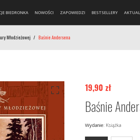
CJE BIEDRONKA
NOWOŚCI
ZAPOWIEDZI
BESTSELLERY
AKTUAL
tury Młodzieżowej
/
Baśnie Andersena
19,90
zł
Baśnie Ander
Wydanie
:
Książka