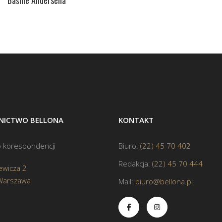
ICTWO BELLONA
KONTAKT
 korespondencji
Biuro:
(22) 45 70 402
Redakcja:
(22) 45 70 444
ewicza 2
Warszawa
Mail:
biuro@bellona.pl