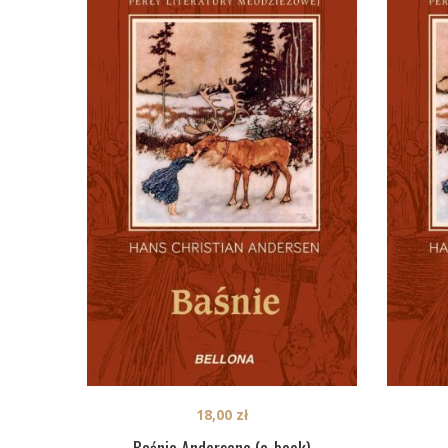
18,00
zł
Baśnie Andersena (e-book)