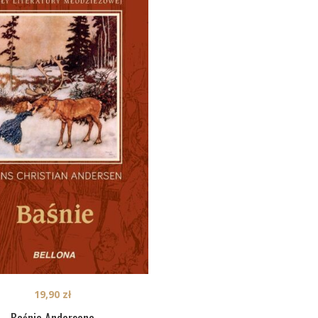
19,90
zł
Baśnie Andersena