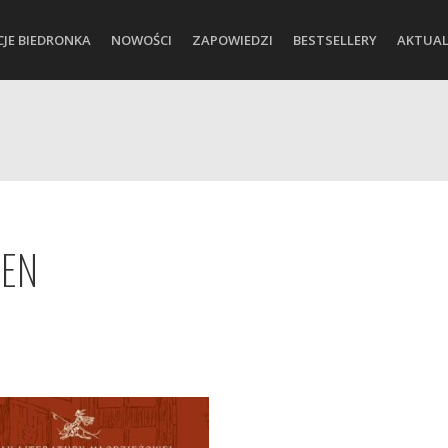
CJE BIEDRONKA
NOWOŚCI
ZAPOWIEDZI
BESTSELLERY
AKTUAL
SEN