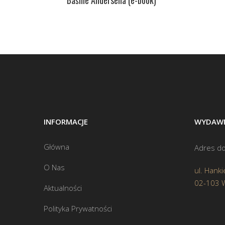
INFORMACJE
WYDAWN
Główna
Adres do
O Nas
ul. Hanki
02-103 
Aktualności
Polityka Prywatności