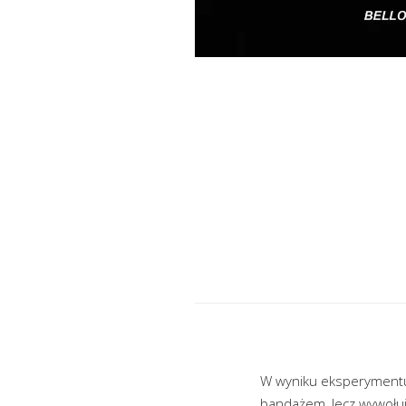
W wyniku eksperymentu G
bandażem, lecz wywołuj