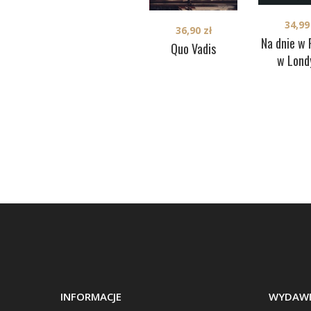
34,9
36,90
zł
Na dnie w 
Quo Vadis
w Lond
INFORMACJE
WYDAWN