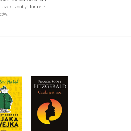
lazek i zdobyć fortunę.
ańców…