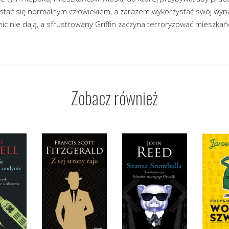
stać się normalnym człowiekiem, a zarazem wykorzystać swój wyna
nic nie dają, a sfrustrowany Griffin zaczyna terroryzować mieszk
Zobacz również