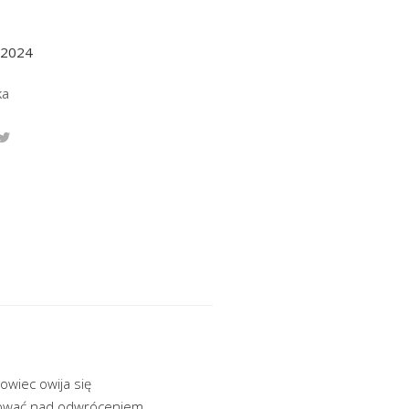
.2024
ka
owiec owija się
acować nad odwróceniem