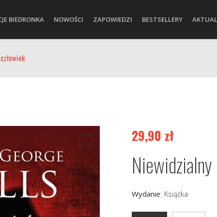
CJE BIEDRONKA
NOWOŚCI
ZAPOWIEDZI
BESTSELLERY
AKTUAL
 człowiek
29,90
zł
Niewidzialny
Wydanie
:
Książka