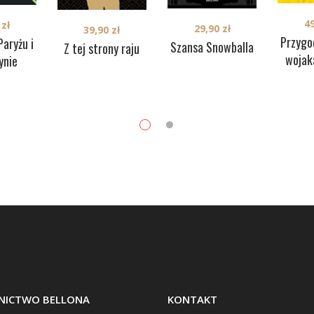
4
9
zł
29,90
zł
39,90
zł
Przygo
Paryżu i
Szansa Snowballa
Z tej strony raju
wojak
ynie
ICTWO BELLONA
KONTAKT