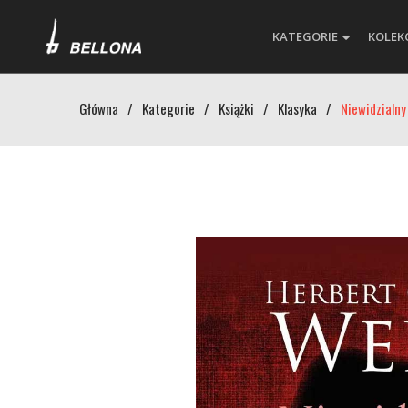
KATEGORIE
KOLEK
Główna
/
Kategorie
/
Książki
/
Klasyka
/
Niewidzialny