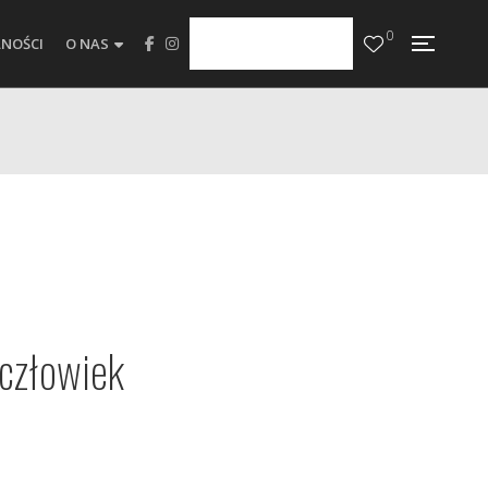
0
NOŚCI
O NAS
 człowiek