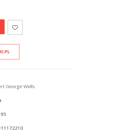
KI.PL
rt George Wells
a
195
311172210