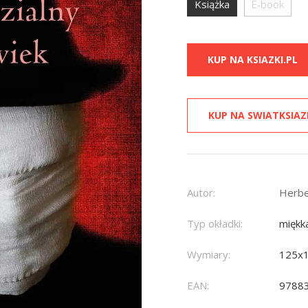
Książka
E-book
KUP NA KSIAZKI.PL
KUP NA SWIATKSIAZ
Autor:
Herbe
Typ okładki:
miękk
Wymiary:
125x
EAN:
9788