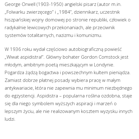
George Orwell (1903-1950) angielski pisarz (autor m.in.
„Folwarku zwierzęcego” i „1984”, dziennikarz, uczestnik
hiszpańskiej wojny domowej po stronie republiki, człowiek o
radykalnie lewicowych przekonaniach, ale przeciwnik
systemów totalitarnych, nazizmu i komunizmu.
W 1936 roku wydał częściowo autobiograficzną powieść
„Wiwat aspidistra!”. Główny bohater Gordon Comstock jest
młodym, ambitnym poetą mieszkającym w Londynie.
Pogardza żądzą bogactwa i powszechnym kultem pieniądza.
Zamiast dobrze płatnej posady wybiera pracę w małym
antykwariacie, która nie zapewnia mu minimum niezbędnego
do egzystencji. Aspidistra – popularna roślina ozdobna, staje
się dla niego symbolem wyższych aspiracji i marzeń o
lepszym życiu, ale nie realizowanym kosztem wyzysku innych
ludzi.