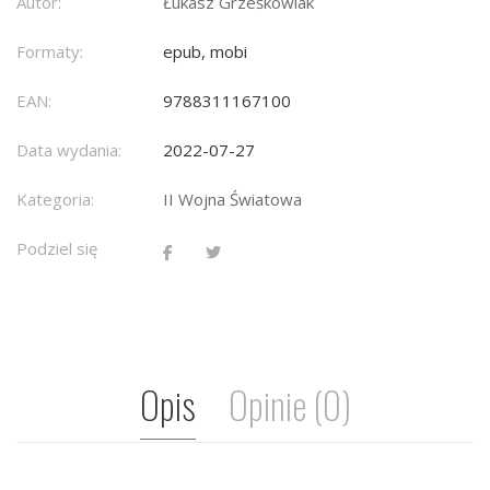
Autor:
Łukasz Grześkowiak
Formaty:
epub, mobi
EAN:
9788311167100
Data wydania:
2022-07-27
Kategoria:
II Wojna Światowa
Podziel się
Opis
Opinie (0)