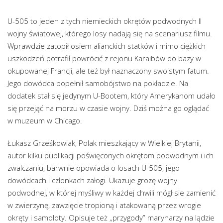
U-505 to jeden z tych niemieckich okrętów podwodnych II
wojny światowej, którego losy nadają się na scenariusz filmu.
Wprawdzie zatopił osiem alianckich statków i mimo ciężkich
uszkodzeń potrafił powrócić z rejonu Karaibów do bazy w
okupowanej Francji, ale też był naznaczony swoistym fatum.
Jego dowódca popełnił samobójstwo na pokładzie. Na
dodatek stał się jedynym U-Bootem, który Amerykanom udało
się przejąć na morzu w czasie wojny. Dziś można go oglądać
w muzeum w Chicago.
Łukasz Grześkowiak, Polak mieszkający w Wielkiej Brytanii,
autor kilku publikacji poświęconych okrętom podwodnym i ich
zwalczaniu, barwnie opowiada o losach U-505, jego
dowódcach i członkach załogi. Ukazuje grozę wojny
podwodnej, w której myśliwy w każdej chwili mógł sie zamienić
w zwierzynę, zawzięcie tropioną i atakowaną przez wrogie
okręty i samoloty. Opisuje też „przygody” marynarzy na lądzie