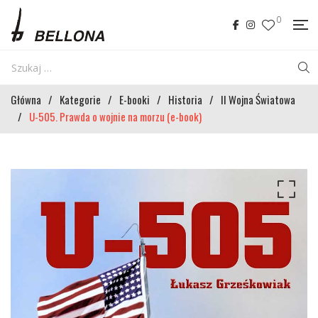
0
Główna
/
Kategorie
/
E-booki
/
Historia
/
II Wojna Światowa
/
U-505. Prawda o wojnie na morzu (e-book)