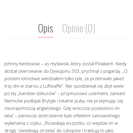
Opis
Opinie (0)
Johnny Kentowski – as myśliwski, który został Polakiem. Kiedy
dostał skierowanie do Dywizjonu 303, prychnął z pogardą: „O
polskim lotnictwie wiedziałem tylko tyle, że przetrwało jakieś
trzy dni w starciu z Luftwaffe”. Nie spodziewał się zbyt wiele
po tej „bandzie dzikusów” – przymusowo uziemieni, zamiast
Niemców podbijali Brytyjki i lokalne puby, nie przejmując się
nieznajomością angielskiego. Gdy wreszcie pozwolono im
latać – pierwsze zestrzelenie było efektem samowolnego
wyłamania z szyku. „Rozwalają wszystko, co wejdzie im w
drogę. Uwielbiają strzelać do szkopów i traktują to jako