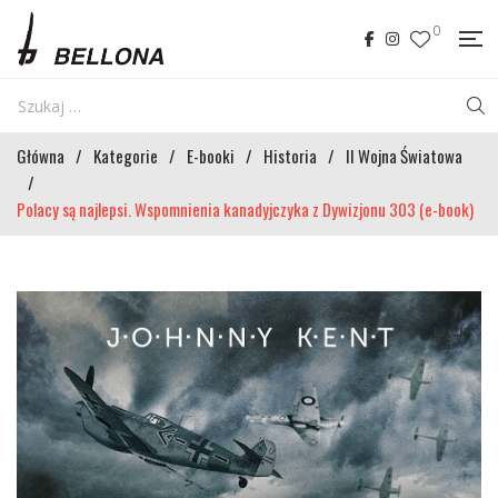
0
Główna
/
Kategorie
/
E-booki
/
Historia
/
II Wojna Światowa
/
Polacy są najlepsi. Wspomnienia kanadyjczyka z Dywizjonu 303 (e-book)