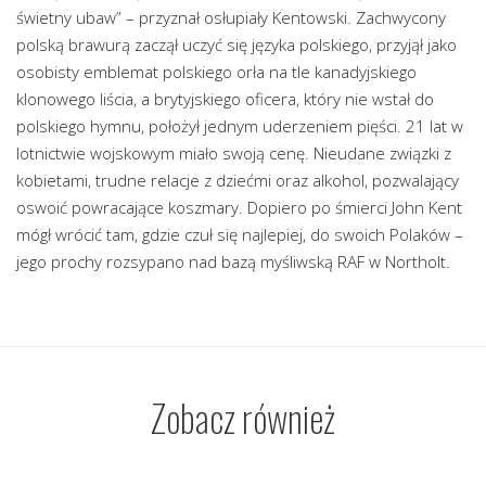
świetny ubaw” – przyznał osłupiały Kentowski. Zachwycony
polską brawurą zaczął uczyć się języka polskiego, przyjął jako
osobisty emblemat polskiego orła na tle kanadyjskiego
klonowego liścia, a brytyjskiego oficera, który nie wstał do
polskiego hymnu, położył jednym uderzeniem pięści. 21 lat w
lotnictwie wojskowym miało swoją cenę. Nieudane związki z
kobietami, trudne relacje z dziećmi oraz alkohol, pozwalający
oswoić powracające koszmary. Dopiero po śmierci John Kent
mógł wrócić tam, gdzie czuł się najlepiej, do swoich Polaków –
jego prochy rozsypano nad bazą myśliwską RAF w Northolt.
Zobacz również