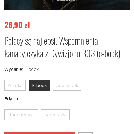
28,90
zł
Polacy są najlepsi. Wspomnienia
kanadyjczyka z Dywizjonu 303 (e-book)
Wydanie
:
E-book
Książka
E-book
Audiobook
Edycja
:
standardowa
pocketowa