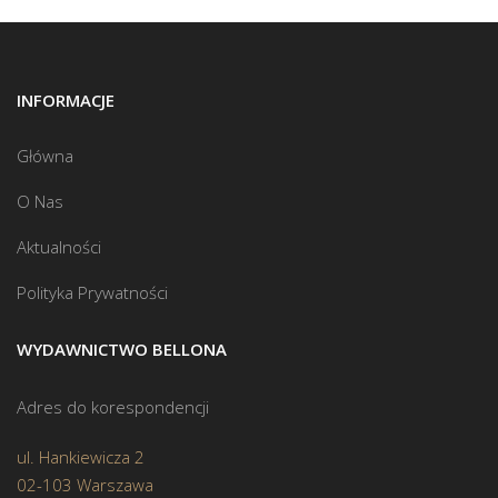
INFORMACJE
Główna
O Nas
Aktualności
Polityka Prywatności
WYDAWNICTWO BELLONA
Adres do korespondencji
ul. Hankiewicza 2
02-103 Warszawa