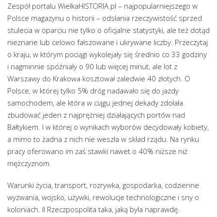
Zespół portalu WielkaHISTORIA.pl – najpopularniejszego w
Polsce magazynu o historii – odsłania rzeczywistość sprzed
stulecia w oparciu nie tylko o oficjalne statystyki, ale też dotąd
nieznane lub celowo fałszowane i ukrywane liczby. Przeczytaj
o kraju, w którym pociągi wykolejały się średnio co 33 godziny
i nagminnie spóźniały o 90 lub więcej minut, ale lot z
Warszawy do Krakowa kosztował zaledwie 40 złotych. O
Polsce, w której tylko 5% dróg nadawało się do jazdy
samochodem, ale która w ciągu jednej dekady zdołała
zbudować jeden z najprężniej działających portów nad
Bałtykiem. I w której o wynikach wyborów decydowały kobiety,
a mimo to żadna z nich nie weszła w skład rządu. Na rynku
pracy oferowano im zaś stawki nawet o 40% niższe niż
mężczyznom.
Warunki życia, transport, rozrywka, gospodarka, codzienne
wyzwania, wojsko, używki, rewolucje technologiczne i sny o
koloniach. II Rzeczpospolita taka, jaką była naprawdę.