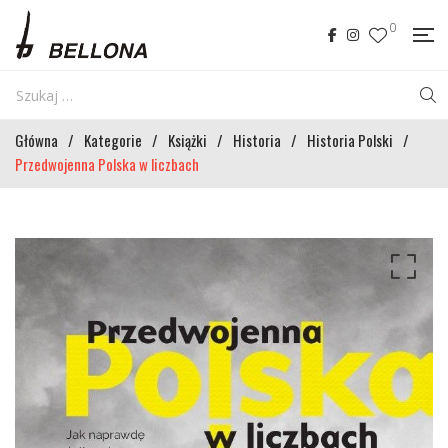
0
Główna
/
Kategorie
/
Książki
/
Historia
/
Historia Polski
/
Przedwojenna Polska w liczbach