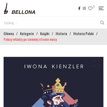
0
Główna
/
Kategorie
/
Książki
/
Historia
/
Historia Polski
/
Polscy władcy po ciemnej stronie mocy