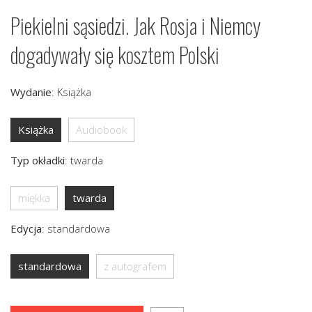
Piekielni sąsiedzi. Jak Rosja i Niemcy
dogadywały się kosztem Polski
Wydanie
:
Książka
Książka
Audiobook
Typ okładki
:
twarda
miękka
twarda
Edycja
:
standardowa
standardowa
z autografem