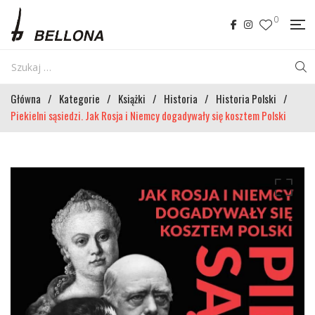
0
Główna
/
Kategorie
/
Książki
/
Historia
/
Historia Polski
/
Piekielni sąsiedzi. Jak Rosja i Niemcy dogadywały się kosztem Polski