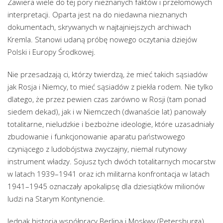
Zawiera wiele do tej pory nieznanych faktów i przełomowych
interpretacji. Oparta jest na do niedawna nieznanych
dokumentach, skrywanych w najtajniejszych archiwach
Kremla. Stanowi udaną próbę nowego oczytania dziejów
Polski i Europy Środkowej.
Nie przesadzają ci, którzy twierdzą, że mieć takich sąsiadów
jak Rosja i Niemcy, to mieć sąsiadów z piekła rodem. Nie tylko
dlatego, że przez pewien czas zarówno w Rosji (tam ponad
siedem dekad), jak i w Niemczech (dwanaście lat) panowały
totalitarne, nieludzkie i bezbożne ideologie, które uzasadniały
zbudowanie i funkcjonowanie aparatu państwowego
czyniącego z ludobójstwa zwyczajny, niemal rutynowy
instrument władzy. Sojusz tych dwóch totalitarnych mocarstw
w latach 1939–1941 oraz ich militarna konfrontacja w latach
1941–1945 oznaczały apokalipsę dla dziesiątków milionów
ludzi na Starym Kontynencie.
Jednak historia współpracy Berlina i Moskwy (Petersburga)