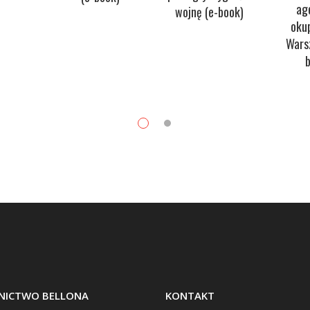
ag
wojnę (e-book)
oku
Wars
ICTWO BELLONA
KONTAKT