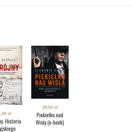
29,50
zł
38,50
zł
3,00
zł
Piekiełko nad
N
Dwie twarze. Życie
y. Historia
Wisłą (e-book)
bes
prywatne
yjskiego