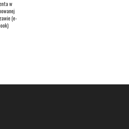
morderców z
enta w
Auschwitz (e-
powanej
book)
zawie (e-
book)