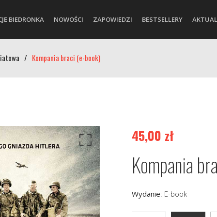
CJE BIEDRONKA
NOWOŚCI
ZAPOWIEDZI
BESTSELLERY
AKTUAL
wiatowa
/
Kompania braci (e-book)
45,00
zł
Kompania bra
Wydanie
:
E-book