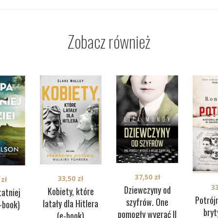
Zobacz również
37,50
zł
33,50
zł
0
zł
3
Dziewczyny od
Kobiety, które
atniej
Potrójn
szyfrów. One
latały dla Hitlera
e-book)
bryt
pomogły wygrać II
(e-book)