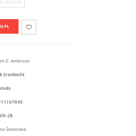
Audiobook
I.PL
en E. Ambrose
k Erenfeicht
 mobi
311167643
-09-28
jna Światowa