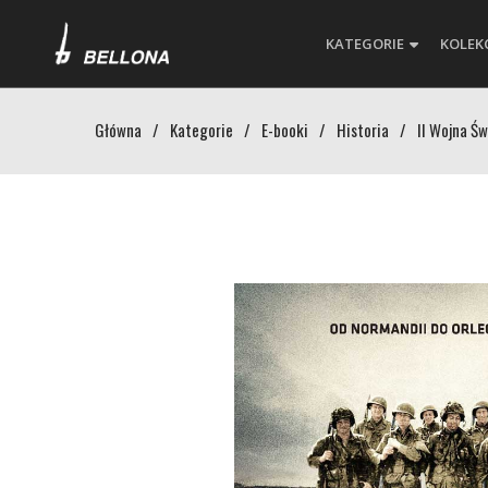
KATEGORIE
KOLEK
Główna
/
Kategorie
/
E-booki
/
Historia
/
II Wojna Ś