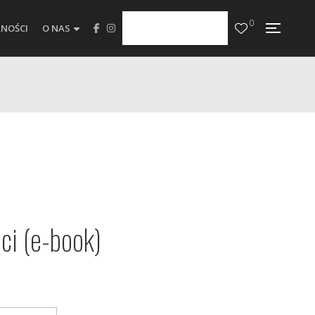
0
NOŚCI
O NAS
ci (e-book)