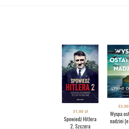
33,0
31,00
zł
Wyspa ost
Spowiedź Hitlera
nadziei (
2. Szczera