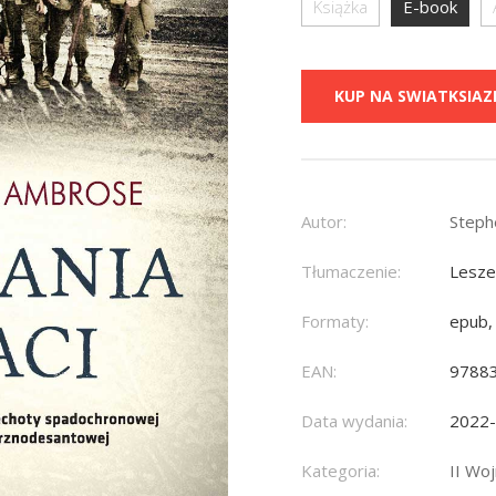
Książka
E-book
KUP NA SWIATKSIAZK
Autor:
Steph
Tłumaczenie:
Lesze
Formaty:
epub,
EAN:
9788
Data wydania:
2022
Kategoria:
II Wo