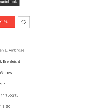
Audiobook
I.PL
en E. Ambrose
k Erenfeicht
 Giurow
ZIP
311155213
-11-30