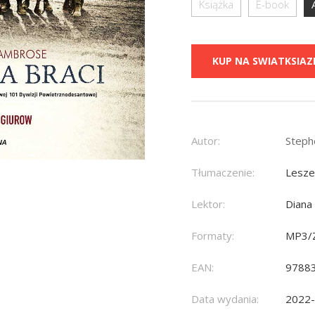
Książka
E-book
KUP NA SWIATKSIAZK
Autor:
Steph
Tłumaczenie:
Lesze
Lektor:
Diana
Formaty:
MP3/
EAN:
9788
Data wydania:
2022