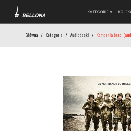
KATEGORIE
KOLEK
Główna
/
Kategorie
/
Audiobooki
/
Kompania braci (aud