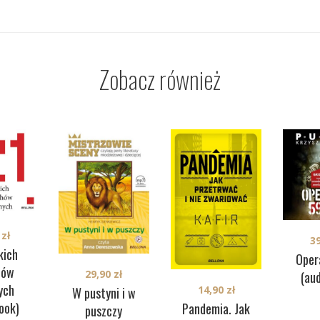
Zobacz również
0
zł
3
kich
Oper
hów
29,90
zł
(au
ych
14,90
zł
W pustyni i w
ook)
Pandemia. Jak
puszczy