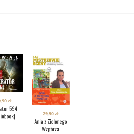
34,00
zł
9,90
zł
Hajlajf. Czysta
ator 594
prawda o brudnej
29,90
zł
diobook)
Ania z Zielonego
służbie
Wzgórza
(audiobook)
Za