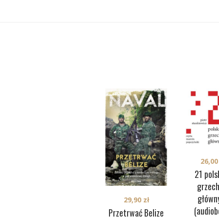
26,0
21 pols
grzec
główn
29,90
zł
(audiob
Przetrwać Belize