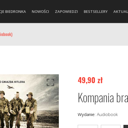
CJE BIEDRONKA
NOWOŚCI
ZAPOWIEDZI
BESTSELLERY
AKTUAL
iobook)
49,90
zł
Kompania bra
Wydanie
:
Audiobook