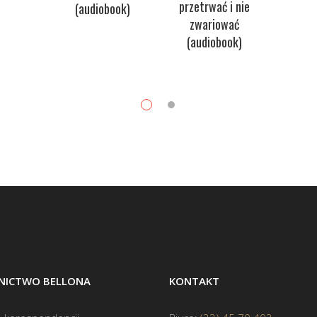
przetrwać i nie
(audiobook)
zwariować
(audiobook)
ICTWO BELLONA
KONTAKT