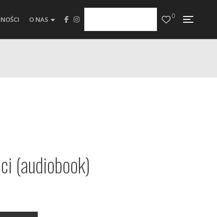
0
NOŚCI
O NAS
ci (audiobook)