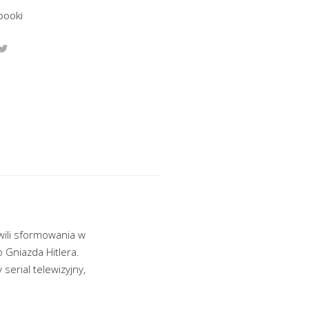
booki
wili sformowania w
 Gniazda Hitlera.
serial telewizyjny,