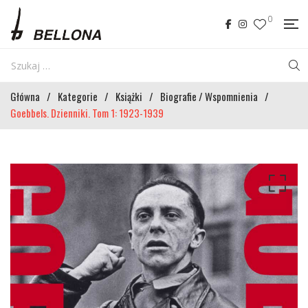
0
Główna
/
Kategorie
/
Książki
/
Biografie / Wspomnienia
/
Goebbels. Dzienniki. Tom 1: 1923-1939