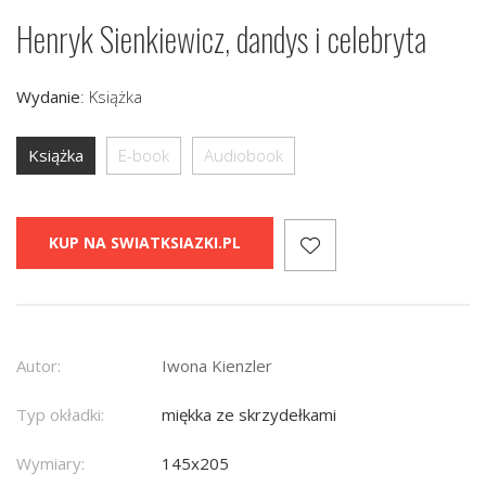
Henryk Sienkiewicz, dandys i celebryta
Wydanie
:
Książka
Książka
E-book
Audiobook
KUP NA SWIATKSIAZKI.PL
Autor:
Iwona Kienzler
Typ okładki:
miękka ze skrzydełkami
Wymiary:
145x205