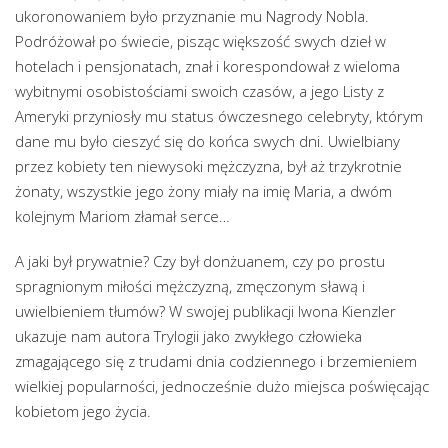
ukoronowaniem było przyznanie mu Nagrody Nobla.
Podróżował po świecie, pisząc większość swych dzieł w
hotelach i pensjonatach, znał i korespondował z wieloma
wybitnymi osobistościami swoich czasów, a jego Listy z
Ameryki przyniosły mu status ówczesnego celebryty, którym
dane mu było cieszyć się do końca swych dni. Uwielbiany
przez kobiety ten niewysoki mężczyzna, był aż trzykrotnie
żonaty, wszystkie jego żony miały na imię Maria, a dwóm
kolejnym Mariom złamał serce…
A jaki był prywatnie? Czy był donżuanem, czy po prostu
spragnionym miłości mężczyzną, zmęczonym sławą i
uwielbieniem tłumów? W swojej publikacji Iwona Kienzler
ukazuje nam autora Trylogii jako zwykłego człowieka
zmagającego się z trudami dnia codziennego i brzemieniem
wielkiej popularności, jednocześnie dużo miejsca poświęcając
kobietom jego życia.