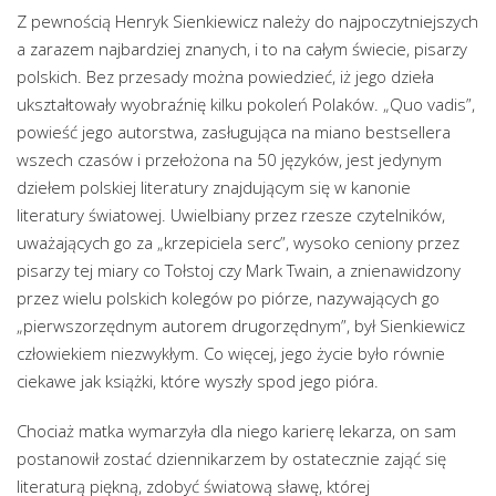
Z pewnością Henryk Sienkiewicz należy do najpoczytniejszych
a zarazem najbardziej znanych, i to na całym świecie, pisarzy
polskich. Bez przesady można powiedzieć, iż jego dzieła
ukształtowały wyobraźnię kilku pokoleń Polaków. „Quo vadis”,
powieść jego autorstwa, zasługująca na miano bestsellera
wszech czasów i przełożona na 50 języków, jest jedynym
dziełem polskiej literatury znajdującym się w kanonie
literatury światowej. Uwielbiany przez rzesze czytelników,
uważających go za „krzepiciela serc”, wysoko ceniony przez
pisarzy tej miary co Tołstoj czy Mark Twain, a znienawidzony
przez wielu polskich kolegów po piórze, nazywających go
„pierwszorzędnym autorem drugorzędnym”, był Sienkiewicz
człowiekiem niezwykłym. Co więcej, jego życie było równie
ciekawe jak książki, które wyszły spod jego pióra.
Chociaż matka wymarzyła dla niego karierę lekarza, on sam
postanowił zostać dziennikarzem by ostatecznie zająć się
literaturą piękną, zdobyć światową sławę, której