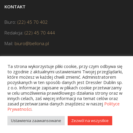
KONTAKT
Biuro:
(22) 45 70 402
Redakcja:
(22) 45 70 444
Mail:
biuro@bellona.pl
Ta strona wykorzystuje pliki cookie, przy czym odbywa się
to zgodnie z aktualnymi ustawieniami Twojej przeglądarki,
które możesz w każdej chwili zmienić. Administratorem
pozyskanych w ten sposób danych jest Dressler Dublin sp.
z o.o. Informacje zapisane w plikach cookie przetwarzamy
JESTEŚMY CZŁONKIEM POLSKIEJ IZBY KSIĄŻKI
w celu umożliwienia prawidłowego działania strony oraz w
innych celach, zaś więcej informacji na temat celów oraz
zasad przetwarzania danych znajdziesz w naszej
Polityce
Prywatności
.
Copyright © 2020 bellona.pl
Ustawienia zaawansowane
Zezwól na wszystkie