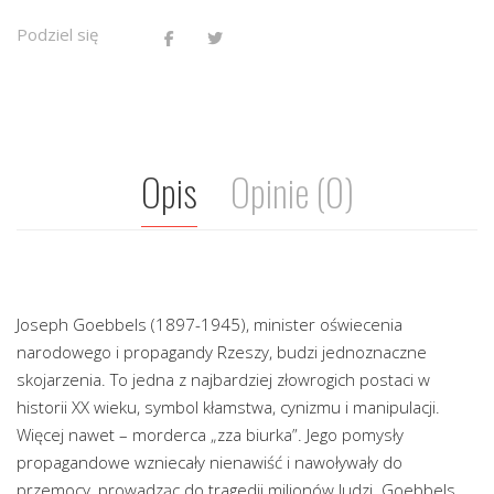
Podziel się
Opis
Opinie (0)
Joseph Goebbels (1897-1945), minister oświecenia
narodowego i propagandy Rzeszy, budzi jednoznaczne
skojarzenia. To jedna z najbardziej złowrogich postaci w
historii XX wieku, symbol kłamstwa, cynizmu i manipulacji.
Więcej nawet – morderca „zza biurka”. Jego pomysły
propagandowe wzniecały nienawiść i nawoływały do
przemocy, prowadząc do tragedii milionów ludzi. Goebbels