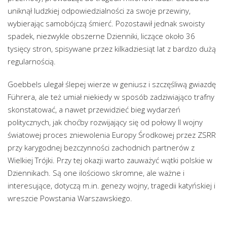
uniknął ludzkiej odpowiedzialności za swoje przewiny,
wybierając samobójczą śmierć. Pozostawił jednak swoisty
spadek, niezwykle obszerne Dzienniki, liczące około 36
tysięcy stron, spisywane przez kilkadziesiąt lat z bardzo dużą
regularnością.
Goebbels ulegał ślepej wierze w geniusz i szczęśliwą gwiazdę
Führera, ale też umiał niekiedy w sposób zadziwiająco trafny
skonstatować, a nawet przewidzieć bieg wydarzeń
politycznych, jak choćby rozwijający się od połowy II wojny
światowej proces zniewolenia Europy Środkowej przez ZSRR
przy karygodnej bezczynności zachodnich partnerów z
Wielkiej Trójki. Przy tej okazji warto zauważyć wątki polskie w
Dziennikach. Są one ilościowo skromne, ale ważne i
interesujące, dotyczą m.in. genezy wojny, tragedii katyńskiej i
wreszcie Powstania Warszawskiego.