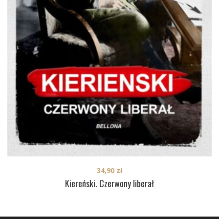
34,90
zł
Kiereński. Czerwony liberał