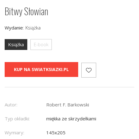
Bitwy Słowian
Wydanie
:
Książka
Książka
E-book
KUP NA SWIATKSIAZKI.PL
Autor:
Robert F. Barkowski
Typ okładki:
miękka ze skrzydełkami
Wymiary:
145x205