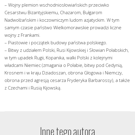
– Wojny plemion wschodniosłowiańskich przeciwko
Cesarstwu Bizantyjskiemu, Chazarom, Bułgarom
Nadwołżańskim i koczowniczym ludom azjatyckim. W tym
samym czasie państwo Wielkomorawskie prowadzi liczne
wojny z Frankami.
– Piastowie i początek budowy państwa polskiego.
– Bitwy z udziałem Polski, Rusi Kijowskiej i Słowian Połabskich,
w tym upadek Rugii, Kopanika, walki Polski z kolejnymi
władcami Niemiec (zmagania o Połabie, bitwy pod Cedynią,
Krosnem i w kraju Dziadoszan, obrona Głogowa i Niemczy,
obrona przed agresją cesarza Fryderyka Barbarossy), a także
z Czechami i Rusią Kijowską.
Inne tego autora