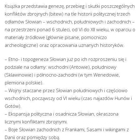
Książka przedstawia genezę, przebieg i skutki poszczególnych
konfliktów zbrojnych (bitew) na tle historii politycznej trzech
odłamów Słowian – wschodnich, południowych i zachodnich –
na przestrzeni ponad 6 stuleci, od VI do XII wieku, w oparciu o
materiały źródłowe (głównie pisane, pomocniczo
archeologiczne) oraz opracowania uznanych historyków.
– Etno- i topogeneza Słowian już po ich rozproszeniu się i
podziale na odłamy: wschodni (Antowie), południowy
(Sklawinowie) i północno-zachodni (w tym Wenedowie,
plemiona polskie).
– Wojny staczane przez Słowian południowych i częściowo
wschodnich, począwszy od VI wieku (czas najazdów Hunów i
Gotów).
– Ekspansja polityczna i osadnicza Słowian, okraszona
licznymi konfliktami zbrojnymi.
– Boje Słowian zachodnich z Frankami, Sasami i wikingami z
Danii oraz pomiędzy sobą.