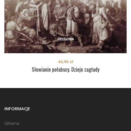
44,90
zł
Słowianie połabscy. Dzieje zagłady
INFORMACJE
Główna