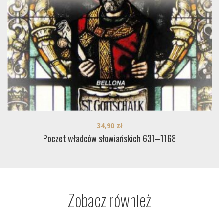
34,90
zł
Poczet władców słowiańskich 631–1168
Zobacz również