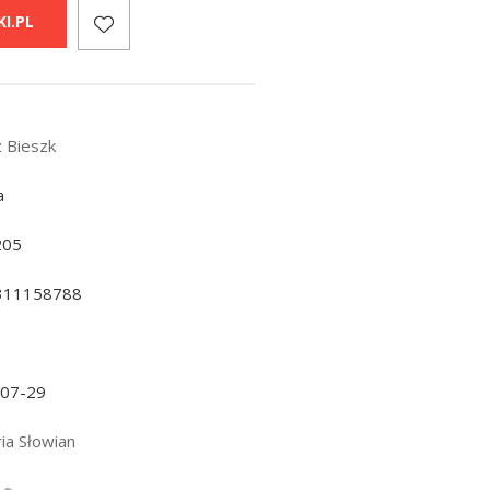
I.PL
z Bieszk
a
205
311158788
-07-29
ia Słowian