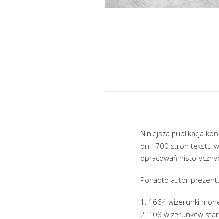
Niniejsza publikacja ko
on 1700 stron tekstu wr
opracowań historycznyc
Ponadto autor prezentu
1. 1664 wizerunki monet
2. 108 wizerunków staro