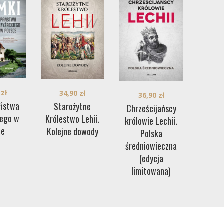
0
zł
34,90
zł
36,90
zł
ństwa
Starożytne
Chrześcijańscy
iego w
Królestwo Lehii.
królowie Lechii.
ce
Kolejne dowody
Polska
średniowieczna
(edycja
limitowana)