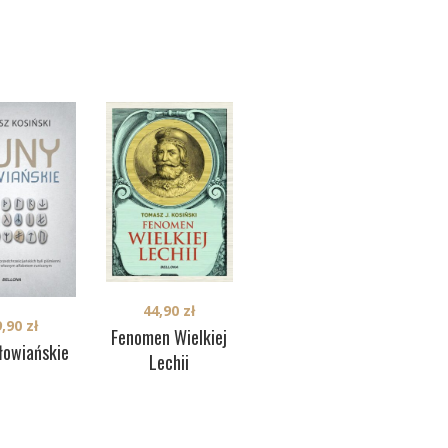
44,90
zł
32,90
zł
9,90
zł
Fenomen Wielkiej
Wandalowie, czyli
Po
łowiańskie
Lechii
Polacy. Ostatnia
E
zagadka naszej
historii