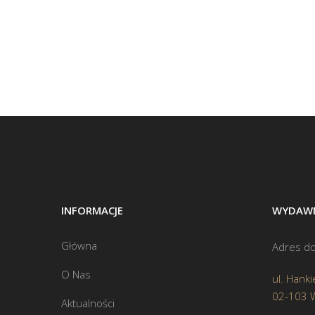
INFORMACJE
WYDAWN
Główna
Adres do
O Nas
ul. Hanki
02-103 
Aktualności