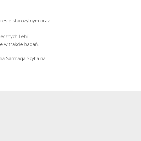
kresie starożytnym oraz
ecznych Lehii.
e w trakcie badań.
hia Sarmacja Scytia na