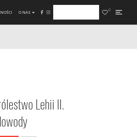
0
NOŚCI
O NAS
ólestwo Lehii II.
dowody