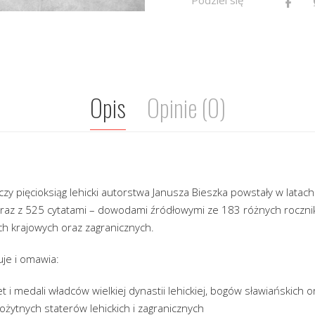
Opis
Opinie (0)
ńczy pięcioksiąg lehicki autorstwa Janusza Bieszka powstały w lata
az z 525 cytatami – dowodami źródłowymi ze 183 różnych roczników
h krajowych oraz zagranicznych.
je i omawia:
 i medali władców wielkiej dynastii lehickiej, bogów sławiańskich
żytnych staterów lehickich i zagranicznych