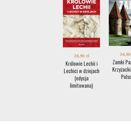
34,9
36,90
zł
Zamki Pa
Królowie Lechii i
Krzyżack
Lechici w dziejach
Pols
(edycja
limitowana)