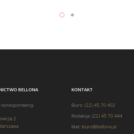
ICTWO BELLONA
KONTAKT
 korespondencji
Biuro:
(22) 45 70 402
Redakcja:
(22) 45 70 444
ewicza 2
Warszawa
Mail:
biuro@bellona.pl