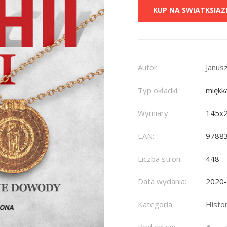
KUP NA SWIATKSIAZK
Autor:
Janus
Typ okładki:
miękk
Wymiary:
145x
EAN:
9788
Liczba stron:
448
Data wydania:
2020
Kategoria:
Histor
Podziel się