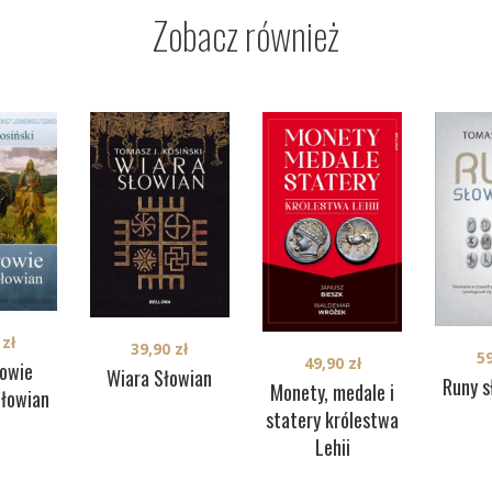
Zobacz również
0
zł
39,90
zł
5
49,90
zł
owie
Wiara Słowian
Runy s
Monety, medale i
łowian
statery królestwa
Lehii