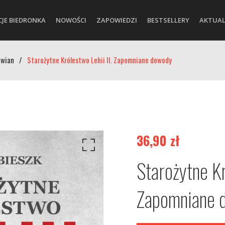
CJE BIEDRONKA
NOWOŚCI
ZAPOWIEDZI
BESTSELLERY
AKTUAL
owian
/
Starożytne Królestwo Lehii II. Zapomniane dowody
36,90
zł
Starożytne Kr
Zapomniane 