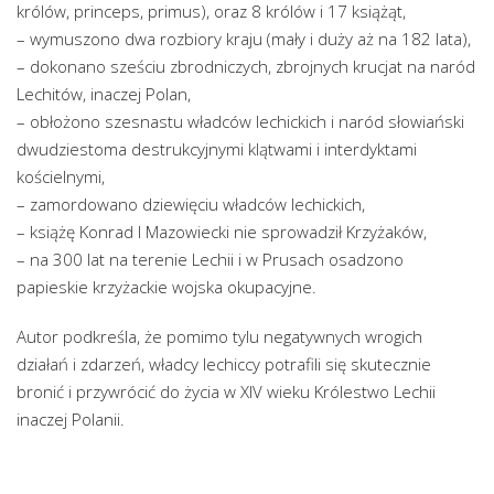
królów, princeps, primus), oraz 8 królów i 17 książąt,
– wymuszono dwa rozbiory kraju (mały i duży aż na 182 lata),
– dokonano sześciu zbrodniczych, zbrojnych krucjat na naród
Lechitów, inaczej Polan,
– obłożono szesnastu władców lechickich i naród słowiański
dwudziestoma destrukcyjnymi klątwami i interdyktami
kościelnymi,
– zamordowano dziewięciu władców lechickich,
– książę Konrad I Mazowiecki nie sprowadził Krzyżaków,
– na 300 lat na terenie Lechii i w Prusach osadzono
papieskie krzyżackie wojska okupacyjne.
Autor podkreśla, że pomimo tylu negatywnych wrogich
działań i zdarzeń, władcy lechiccy potrafili się skutecznie
bronić i przywrócić do życia w XIV wieku Królestwo Lechii
inaczej Polanii.