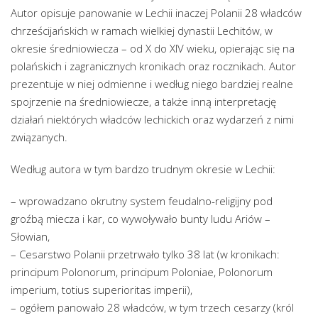
Autor opisuje panowanie w Lechii inaczej Polanii 28 władców
chrześcijańskich w ramach wielkiej dynastii Lechitów, w
okresie średniowiecza – od X do XIV wieku, opierając się na
polańskich i zagranicznych kronikach oraz rocznikach. Autor
prezentuje w niej odmienne i według niego bardziej realne
spojrzenie na średniowiecze, a także inną interpretację
działań niektórych władców lechickich oraz wydarzeń z nimi
związanych.
Według autora w tym bardzo trudnym okresie w Lechii:
– wprowadzano okrutny system feudalno-religijny pod
groźbą miecza i kar, co wywoływało bunty ludu Ariów –
Słowian,
– Cesarstwo Polanii przetrwało tylko 38 lat (w kronikach:
principum Polonorum, principum Poloniae, Polonorum
imperium, totius superioritas imperii),
– ogółem panowało 28 władców, w tym trzech cesarzy (król