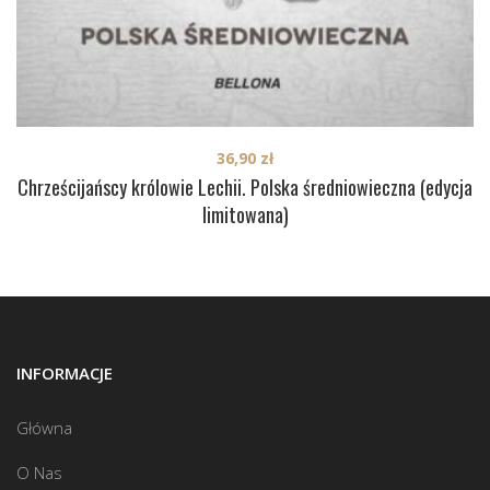
36,90
zł
Chrześcijańscy królowie Lechii. Polska średniowieczna (edycja
limitowana)
INFORMACJE
Główna
O Nas