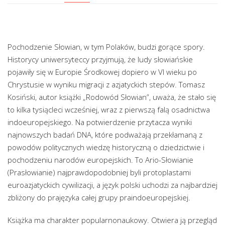
Pochodzenie Słowian, w tym Polaków, budzi gorące spory.
Historycy uniwersyteccy przyjmują, że ludy słowiańskie
pojawiły się w Europie Środkowej dopiero w VI wieku po
Chrystusie w wyniku migracji z azjatyckich stepów. Tomasz
Kosiński, autor książki „Rodowód Słowian”, uważa, że stało się
to kilka tysiącleci wcześniej, wraz z pierwszą falą osadnictwa
indoeuropejskiego. Na potwierdzenie przytacza wyniki
najnowszych badań DNA, które podważają przekłamaną z
powodów politycznych wiedzę historyczną o dziedzictwie i
pochodzeniu narodów europejskich. To Ario-Słowianie
(Prasłowianie) najprawdopodobniej byli protoplastami
euroazjatyckich cywilizacji, a język polski uchodzi za najbardziej
zbliżony do prajęzyka całej grupy praindoeuropejskiej.
Książka ma charakter popularnonaukowy. Otwiera ją przegląd