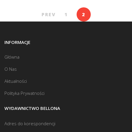
PREV
1
2
INFORMACJE
Główna
O Nas
Aktualności
Polityka Prywatności
WYDAWNICTWO BELLONA
Adres do korespondencji