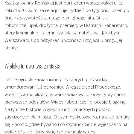
Książka Joanny Rolińskiej jest portretem warszawskiej ulicy
roku 1920. Autorka relacjonuje, tydzień po tygodniu, dzień po
dniu rzeczywistość tamtego pamiętnego lata. Strajki
robotnicze, upał, drożyzna, premiery w teatrach i kabaretach,
afery kryminalne i tajemnicza fala samobójstw… Jaka była
Warszawa tuż po odzyskaniu wolności i stojąca u progu jej
utraty?
Wielokulturowa twarz miasta
Letnie ogródki kawiarniane przy których przysiadają
umundurowani już ochotnicy. Wreszcie apel Piłsudskiego,
wielki zryw mobilizacyjny warszawiaków i uroczysty wymarsz
pierwszych oddziałów. Wiece robotnicze i procesje błagalne.
Na tym tle historie zwykłych ludzi i znacznych postaci
zasłużonych dla miasta. O czym dyskutowano, na jakie tematy
się kłócono, gdzie bywano i co czytano? Gdzie wyjeżdżano na
wakacje? Jakie lęki wewnętrzne władały wtedy